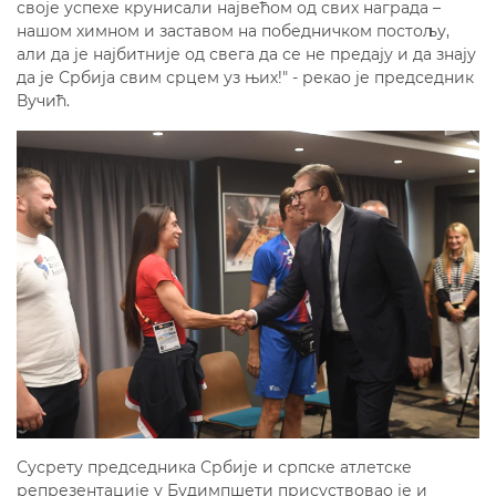
своје успехе крунисали највећом од свих награда –
нашом химном и заставом на победничком постољу,
али да је најбитније од свега да се не предају и да знају
да је Србија свим срцем уз њих!" - рекао је председник
Вучић.
Сусрету председника Србије и српске атлетске
репрезентације у Будимпшети присуствовао је и