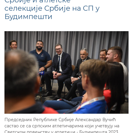
селекције Србије на СП у
Будимпешти
Председник Републике Србије Александар Вучић
састао се са српским атлетичарима који учетвују на
Светском првенству у атлетици - Будимпешта 2023.