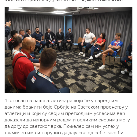
"Поносан на наше атлетичаре који ће у наредним
данима бранити боје Србије на Светском првенству у
атлетици и који су својим претходним успесима већ
доказали да напорним радом и великим сновима могу
да дођу до светског врха. Пожелео сам им успех у
такмичењима и поручио да дају све од себе како би