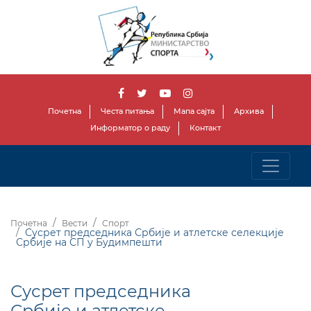
Почетна
Честа питања
Мапа сајта
Архива
Информатор о раду
Контакт
Почетна
Вести
Спорт
Сусрет председника Србије и атлетске селекције
Србије на СП у Будимпешти
Сусрет председника
Србије и атлетске