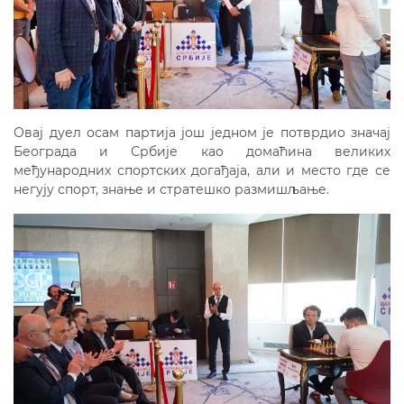
Овај дуел осам партија још једном је потврдио значај
Београда и Србије као домаћина великих
међународних спортских догађаја, али и место где се
негују спорт, знање и стратешко размишљање.