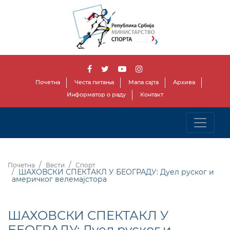
Почетна
Честа питања
Мапа сајта
Архива
Информатор о раду
Контакт
Почетна
Вести
Спорт
ШАХОВСКИ СПЕКТАКЛ У БЕОГРАДУ: Дуел руског и
америчког велемајстора
ШАХОВСКИ СПЕКТАКЛ У
БЕОГРАДУ: Дуел руског и