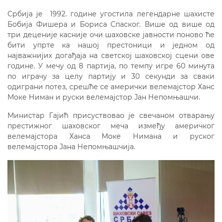
Србија је 1992. године угостила легендарне шахисте
Бобија Фишера и Бориса Спаског. Више од више од
три деценије касније очи шаховске јавности поново ће
бити упрте ка нашој престоници и једном од
најважнијих догађаја на светској шаховској сцени ове
године. У мечу од 8 партија, по темпу игре 60 минута
по играчу за целу партију и 30 секунди за сваки
одиграни потез, срешће се амерички велемајстор Ханс
Моке Ниман и руски велемајстор Јан Непомњашчи.
Министар Гајић присуствовао је свечаном отварању
престижног шаховског меча између америчког
велемајстора Ханса Моке Нимана и руског
велемајстора Јана Непомњашчија.