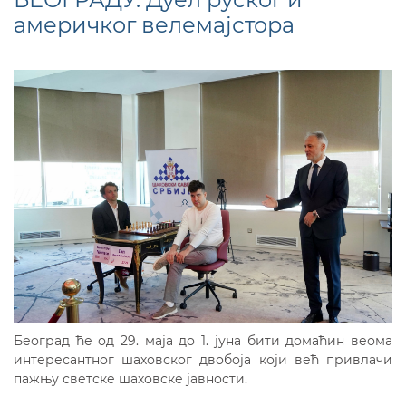
америчког велемајстора
Београд ће од 29. маја до 1. јуна бити домаћин веома
интересантног шаховског двобоја који већ привлачи
пажњу светске шаховске јавности.