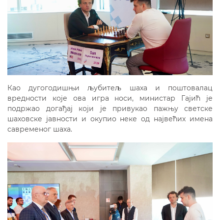
Као дугогодишњи љубитељ шаха и поштовалац
вредности које ова игра носи, министар Гајић је
подржао догађај који је привукао пажњу светске
шаховске јавности и окупио неке од највећих имена
савременог шаха.