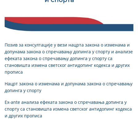
Позив за консултације у вези нацрта закона о изменама и
допунама закона о спречавању допинга у спорту и анализе
ефеката закона o спречавању допинга у спорту са
становишта измена светског антидопинг кодекса и других
прописа
Нацрт закона о изменама и допунама закона о спречавању
допинга у спорту
Ex-ante анализа ефеката закона o спречавања допинга у
спорту са становишта измена светског антидопинг кодекса
и других прописа