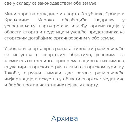
све у складу са законодавством обе земље.
Министарства омладине и спорта Републике Србије и
Краљевине Мароко обезбедиће подршку у
успостављању партнерстава између организација у
области спорта и подстицати учешће представника на
спортским догађајима организованим у обе земље.
У области спорта кроз разне активности размењиваће
се искуства о спортским објектима, условима за
такмичења и тренинге, припрема националних тимова,
едукацији спортских стручњака и о спортском туризму.
Такође, стручни тимови две земље размењиваће
информације и искуства у области спортске медицине
и борбе против негативних појава у спорту.
Архива