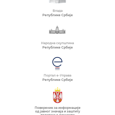
Влада
Републике Србије
Народна скупштина
Републике Србије
Портал е-Управа
Републике Србије
Повереник за информације
од јавног значаја и заштиту
података о личности