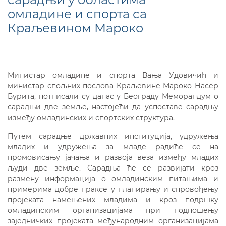
омладине и спорта са
Краљевином Мароко
Министар омладине и спорта Вања Удовичић и
министар спољних послова Краљевине Мароко Насер
Бурита, потписали су данас у Београду Меморандум о
сарадњи две земље, настојећи да успоставе сарадњу
између омладинских и спортских структура.
Путем сарадње државних институција, удружења
младих и удружења за младе радиће се на
промовисању јачања и развоја веза између младих
људи две земље. Сарадња ће се развијати кроз
размену информација о омладинским питањима и
примерима добре праксе у планирању и спровођењу
пројеката намењених младима и кроз подршку
омладинским организацијама при подношењу
заједничких пројеката међународним организацијама