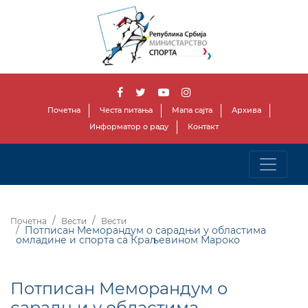
Почетна
Честа питања
Мапа сајта
Архива
Информатор о раду
Контакт
Почетна
Вести
Вести
Потписан Меморандум о сарадњи у областима
омладине и спорта са Краљевином Мароко
Потписан Меморандум о
сарадњи у областима