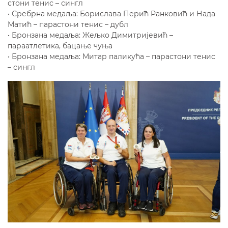
стони тенис – сингл
• Сребрна медаља: Борислава Перић Ранковић и Нада
Матић – парастони тенис – дубл
• Бронзана медаља: Жељко Димитријевић –
параатлетика, бацање чуња
• Бронзана медаља: Митар паликућа – парастони тенис
– сингл