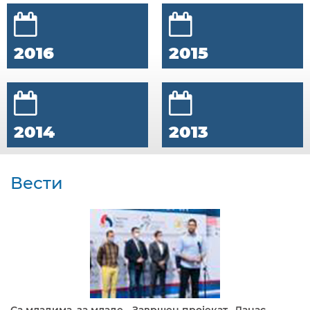
2016
2015
2014
2013
Вести
Са младима, за младе - Завршен пројекат „Данас