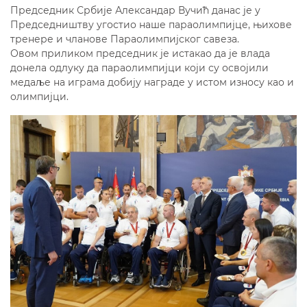
Председник Србије Александар Вучић данас је у
Председништву угостио наше параолимпијце, њихове
тренере и чланове Параолимпијског савеза.
Овом приликом председник је истакао да је влада
донела одлуку да параолимпијци који су освојили
медаље на играма добију награде у истом износу као и
олимпијци.