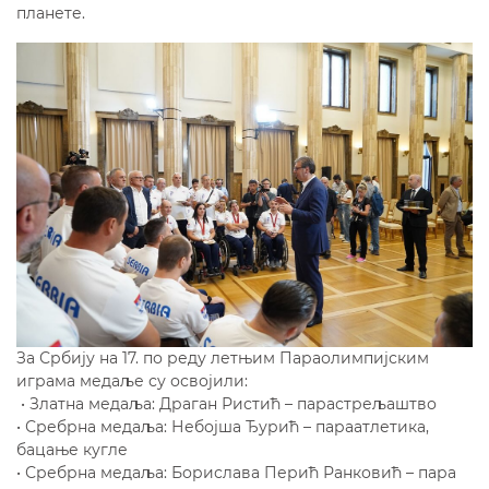
планете.
За Србију на 17. по реду летњим Параолимпијским
играма медаље су освојили:
• Златна медаља: Драган Ристић – парастрељаштво
• Сребрна медаља: Небојша Ђурић – параатлетика,
бацање кугле
• Сребрна медаља: Борислава Перић Ранковић – пара