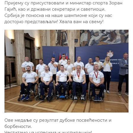
Пријему су присуствовали и министар спорта Зоран
Гајић, као и државни секретари и саветиоци.
Србија је поносна на наше шампионе који су нас
достојно представљали! Хвала вам на свему!
Ове медаље су резултат дубоке посвећености и
борбености.
Честитамо на успесима и инспирацији!