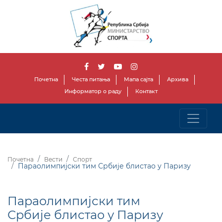
Почетна
Честа питања
Мапа сајта
Архива
Информатор о раду
Контакт
Почетна
Вести
Спорт
Параолимпијски тим Србије блистао у Паризу
Параолимпијски тим
Србије блистао у Паризу