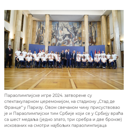
Параолимпијске игре 2024. затворене су
спектакуларном церемонијом, на стадиону „Стад де
Франце“ у Паризу. Овом свечаном чину присуствовао
је и Параолимпијски тим Србије који се у Србију враћа
са шест медаља (једно злато, три сребра и две бронзе)
искованих на смотри најбољих параолимпијаца