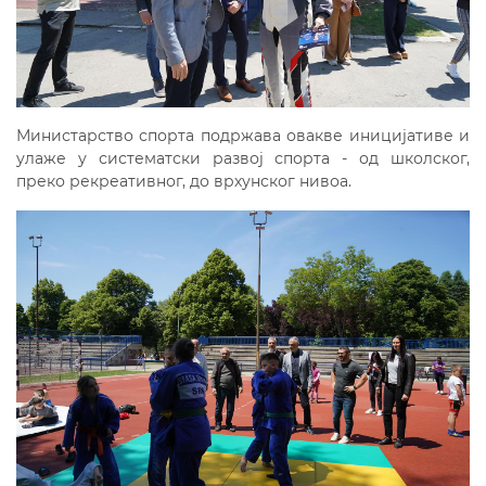
Министарство спорта подржава овакве иницијативе и
улаже у систематски развој спорта - од школског,
преко рекреативног, до врхунског нивоа.