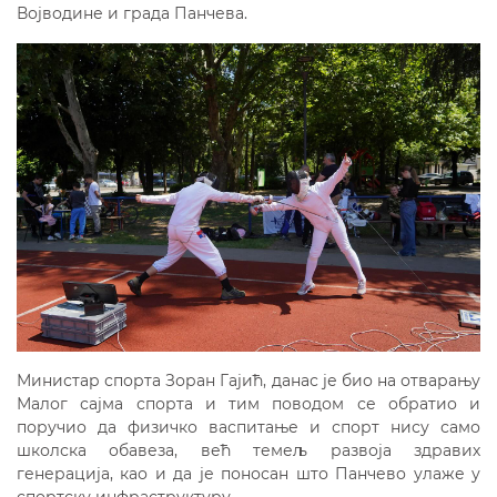
Војводине и града Панчева.
Министар спорта Зоран Гајић, данас је био на отварању
Малог сајма спорта и тим поводом се обратио и
поручио да физичко васпитање и спорт нису само
школска обавеза, већ темељ развоја здравих
генерација, као и да је поносан што Панчево улаже у