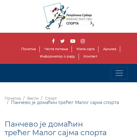
Почетна
Честа питања
Мапа сајта
Архива
Информатор о раду
Контакт
Почетна
Вести
Спорт
Панчево је домаћин трећег Малог сајма спорта
Панчево је домаћин
трећег Малог сајма спорта