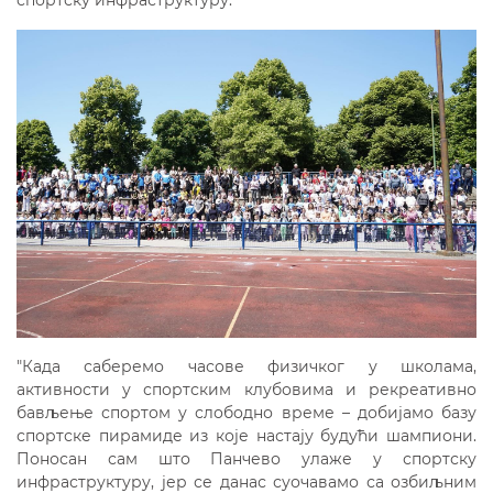
спортску инфраструктуру.
"Када саберемо часове физичког у школама,
активности у спортским клубовима и рекреативно
бављење спортом у слободно време – добијамо базу
спортске пирамиде из које настају будући шампиони.
Поносан сам што Панчево улаже у спортску
инфраструктуру, јер се данас суочавамо са озбиљним