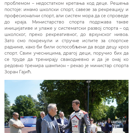
проблемом – недостатком кретања код деце. Решења
постоје: имамо школски спорт, савезе за рекреацију и
професионални спорт, али систем мора да се спроведе
до краја. Министарство спорта подржава такве
иницијативе и улаже у систематски развој спорта – од
школског, преко рекреативног, до врхунског нивоа.
Зато смо покренули и стручне испите за спортске
раднике, како би били оспособљени да воде децу кроз
спорт. Свим учесницима, драгој деци, поручио бих да
се труде да тренирају свакодневно и да је онај ко
редовно тренира шампион – рекао је министар спорта
Зоран Гајић.