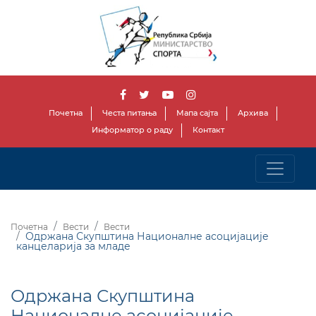
Почетна
Честа питања
Мапа сајта
Архива
Информатор о раду
Контакт
Почетна
Вести
Вести
Одржана Скупштина Националне асоцијације
канцеларија за младе
Одржана Скупштина
Националне асоцијације