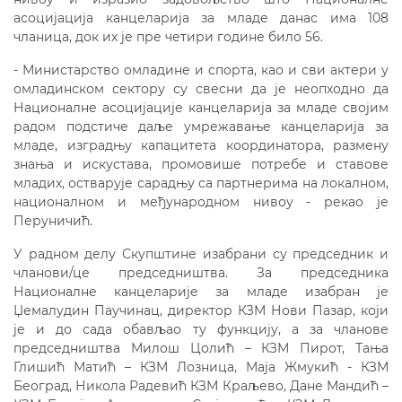
асоцијација канцеларија за младе данас има 108
чланица, док их је пре четири године било 56.
- Министарство омладине и спорта, као и сви актери у
омладинском сектору су свесни да је неопходно да
Националне асоцијације канцеларија за младе својим
радом подстиче даље умрежавање канцеларија за
младе, изградњу капацитета координатора, размену
знања и искустава, промовише потребе и ставове
младих, остварује сарадњу са партнерима на локалном,
националном и међународном нивоу - рекао је
Перуничић.
У радном делу Скупштине изабрани су председник и
чланови/це председништва. За председника
Националне канцеларије за младе изабран је
Џемалудин Паучинац, директор КЗМ Нови Пазар, који
је и до сада обављао ту функцију, а за чланове
председништва Милош Цолић – КЗМ Пирот, Тања
Глишић Матић – КЗМ Лозница, Маја Жмукић - КЗМ
Београд, Никола Радевић КЗМ Краљево, Дане Мандић –