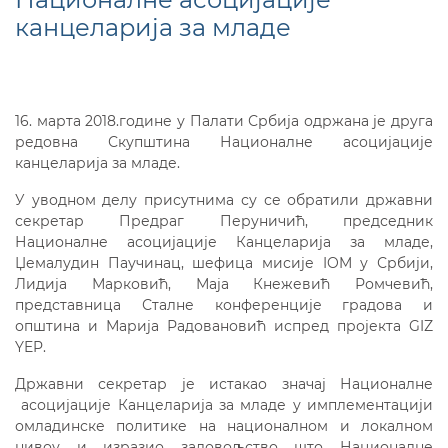
канцеларија за младе
16. марта 2018.године у Палати Србија одржана је друга
редовна Скупштина Националне асоцијације
канцеларија за младе.
У уводном делу присутнима су се обратили државни
секретар Предраг Перуничић, председник
Националне асоцијације Канцеларија за младе,
Џемалудин Паучинац, шефица мисије IOM у Србији,
Лидија Марковић, Маја Кнежевић Ромчевић,
представница Сталне конференције градова и
општина и Марија Радовановић испред пројекта GIZ
YEP.
Државни секретар је истакао значај Националне
асоцијације Канцеларија за младе у имплементацији
омладинске политике на националном и локалном
нивоу и изразио задовољство што Националне