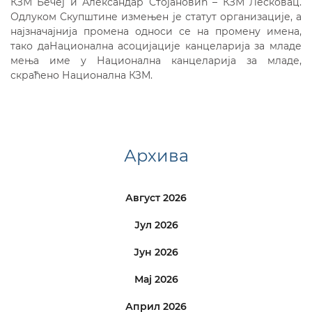
КЗМ Бечеј и Александар Стојановић – КЗМ Лесковац.
Одлуком Скупштине измењен је статут организације, а
најзначајнија промена односи се на промену имена,
тако даНационална асоцијације канцеларија за младе
мења име у Национална канцеларија за младе,
скраћено Национална КЗМ.
Архива
Август 2026
Јул 2026
Јун 2026
Мај 2026
Април 2026