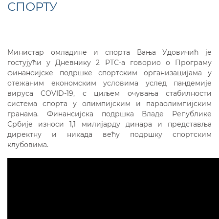
СПОРТУ
Министар омладине и спорта Вања Удовичић је
гостујући у Дневнику 2 РТС-а говорио о Програму
финансијске подршке спортским организацијама у
отежаним економским условима услед пандемије
вируса COVID-19, с циљем очувања стабилности
система спорта у олимпијским и параолимпијским
гранама. Финансијска подршка Владе Републике
Србије износи 1,1 милијарду динара и представља
директну и никада већу подршку спортским
клубовима.