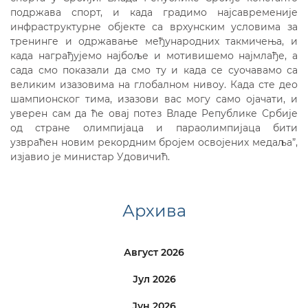
подржава спорт, и када градимо најсавременије
инфраструктурне објекте са врхунским условима за
тренинге и одржавање међународних такмичења, и
када награђујемо најбоље и мотивишемо најмлађе, а
сада смо показали да смо ту и када се суочавамо са
великим изазовима на глобалном нивоу. Када сте део
шампионског тима, изазови вас могу само ојачати, и
уверен сам да ће овај потез Владе Републике Србије
од стране олимпијаца и параолимпијаца бити
узвраћен новим рекордним бројем освојених медаља”,
изјавио је министар Удовичић.
Архива
Август 2026
Јул 2026
Јун 2026