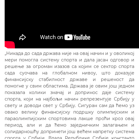
„Никада до сада држава није на овај начин и у оволикој
мери помогла систему спорта и дала јасан одговор и
решење за огроман изазов са којим се сектор спорта
сада суочава на глобалном нивоу, што доказује
финансијску стабилност државе и решеност да
помогне у свим областима. Држава је овим још једном
показала колики значај и допринос даје систему
спортa, који на најбољи начин репрезентује Србију у
свету и доводи свет у Србију. Сигуран сам да ћемо уз
овако велику финансијску подршку олимпијским и
параолимпијским спортовима лакше проћи кроз овај
период, али и да ћемо заједничким залагањем и
солидарношћу допринети још већем напретку система
спорта у Србији. Влада Републике Србије константо