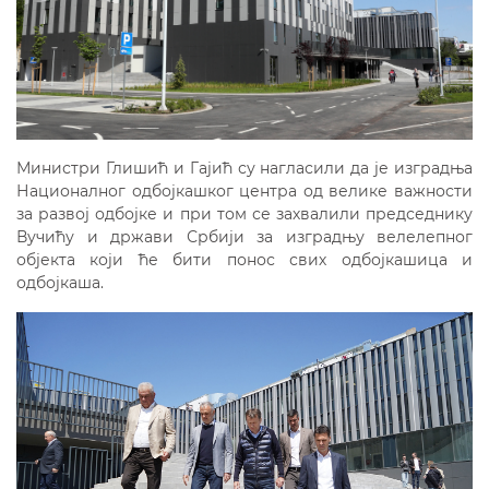
Министри Глишић и Гајић су нагласили да је изградња
Националног одбојкашког центра од велике важности
за развој одбојке и при том се захвалили председнику
Вучићу и држави Србији за изградњу велелепног
објекта који ће бити понос свих одбојкашица и
одбојкаша.