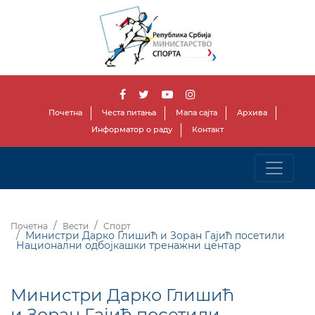
Почетна
Честа питања
Мапа сајта
Архива
Информатор о раду
Контакт
Почетна
Вести
Спорт
Министри Дарко Глишић и Зоран Гајић посетили
Национални одбојкашки тренажни центар
Министри Дарко Глишић
и Зоран Гајић посетили