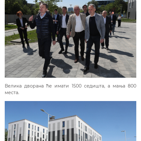
Велика дворана ће имати 1500 седишта, а мања 800
места.