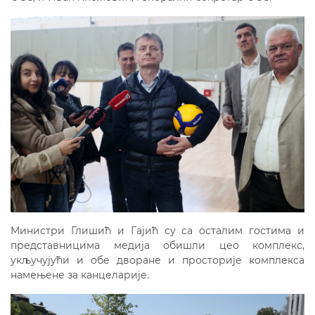
Министри Глишић и Гајић су са осталим гостима и
представницима медија обишли цео комплекс,
укључујући и обе дворане и просторије комплекса
намењене за канцеларије.