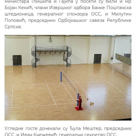
министара Глишића и Гајића у посети су били и мр
Бојан Кекић, члани Извршног одбора Банке Поштанска
штедионица, генералног спонзора ОСС, и Милутин
Поповић, председник Одбојкашког савеза Републике
Српске.
Угледне госте дочекали су Ђула Мештер, председник
ОСС, и Иван Кнежевић, генерални секретар ОСС.