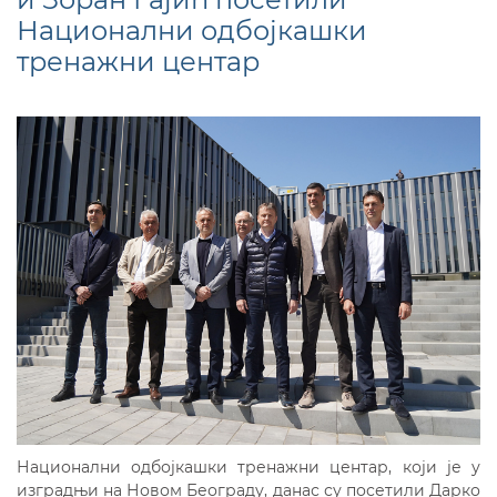
Национални одбојкашки
тренажни центар
Национални одбојкашки тренажни центар, који је у
изградњи на Новом Београду, данас су посетили Дарко