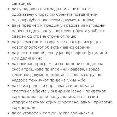
санација);
да су радови на изградњи и капиталном
одржавању спортских објеката предвиђени
одговарајућом планском документацијом;
да је предмер и предрачун радова на изградњи,
односно одржавању спортског објекта урађен и
оверен од стране стручног лица;
да је земљиште на којем се планира изградња
новог спортског објекта у јавној својини;
да је спортски објекат у јавној својини (у целини
или делимично);
да носилац програма из сопствених средстава
сноси трошкове припремних радова, израде
техничке документације, ангажовања стручног
надзора, техничког пријема, укњижбе;
да се изградња и одржавање и опремање
спортског објекта у оквирима јавно – приватног
партнерства врши под условима и на начин
утврђен законом којим је уређено јавно – приватно
партнерство;
да се уговором регулишу сва својинска и