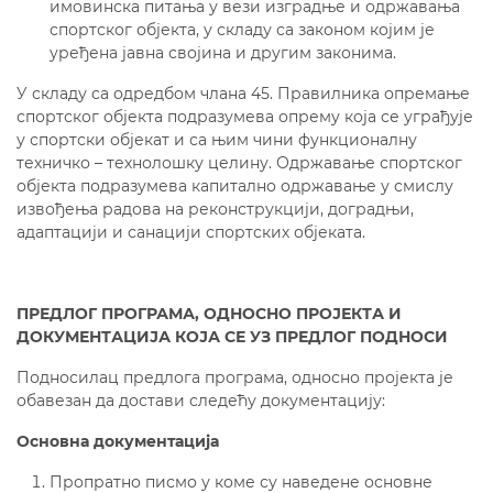
имовинска питања у вези изградње и одржавања
спортског објекта, у складу са законом којим је
уређена јавна својина и другим законима.
У складу са одредбом члана 45. Правилника опремање
спортског објекта подразумева опрему која се уграђује
у спортски објекат и са њим чини функционалну
техничко – технолошку целину. Одржавање спортског
објекта подразумева капитално одржавање у смислу
извођења радова на реконструкцији, доградњи,
адаптацији и санацији спортских објеката.
ПРЕДЛОГ ПРОГРАМА, ОДНОСНО ПРОЈЕКТА И
ДОКУМЕНТАЦИЈА КОЈА СЕ УЗ ПРЕДЛОГ ПОДНОСИ
Подносилац предлога програма, односно пројекта је
обавезан да достави следећу документацију:
О
сновна
документација
Пропратно писмо у коме су наведене основне