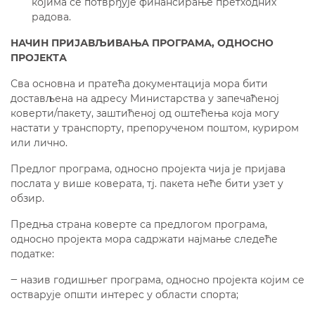
којима се потврђује финансирање претходних
радова.
НАЧИН ПРИЈАВЉИВАЊА ПРОГРАМА,
ОДНОСНО
ПРОЈЕКТА
Сва основна и пратећа документација мора бити
достављена на адресу Министарства у запечаћеној
коверти/пакету, заштићеној од оштећења која могу
настати у транспорту, препорученом поштом, куриром
или лично.
Предлог програма, односно пројекта чија је пријава
послата у више коверата, тј. пакета неће бити узет у
обзир.
Предња страна коверте са предлогом програма,
односно пројекта мора садржати најмање следеће
податке:
‒ назив годишњег програма, односно пројекта којим се
остварује општи интерес у области спорта;