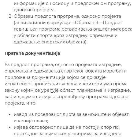
информације о носиоцу и предложеном програму,
односно пројекту.
Образац предлога програма, односно пројекта
(апликациони формулар – Образац 3 – Предлог
годишњег програма остваривања општег интереса
у области спорта кроз изградњу, опремање и
одржавање спортских објеката).
Пратећа документација
Уз предлог програма, односно пројеката изградње,
опремања и одржавања спортског објекта мора бити
приложена документација којом се доказује
испуњеност прописаних услова и критеријума према
закону којим се уређује област планирања и изградње,
као и документација о спровођењу програма односно
пројекта, и то:
извод из поседовног листа за земљиште и објекат
и копија плана;
изјава одговорног лица да не постоји спор по
претходно закљученим уговорима за изведене