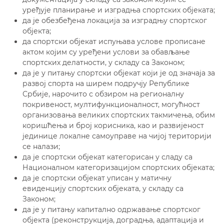
уређује планирање и изградња спортских објеката;
да је обезбеђена локација за изградњу спортског
објекта;
да спортски објекат испуњава услове прописане
актом којим су уређени услови за обављање
спортских делатности, у складу са Законом;
да је у питању спортски објекат који је од значаја за
развој спорта на ширем подручју Републике
Србије, нарочито с обзиром на регионалну
покривеност, мултифункционалност, могућност
организовања великих спортских такмичења, обим
коришћења и број корисника, као и развијеност
јединице локалне самоуправе на чијој територији
се налази;
да је спортски објекат категорисан у сладу са
Националном категоризацијом спортских објеката;
да је спортски објекат уписан у матичну
евиденцију спортских објеката, у складу са
Законом;
да је у питању капитално одржавање спортског
објекта (реконструкција, доградња, адаптација и