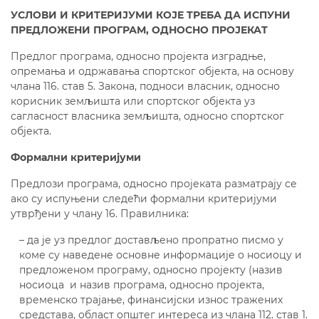
УСЛОВИ И КРИТЕРИЈУМИ КОЈЕ ТРЕБА ДА ИСПУНИ
ПРЕДЛОЖЕНИ ПРОГРАМ, ОДНОСНО ПРОЈЕКАТ
Предлог програма, односно пројекта изградње,
опремања и одржавања спортског објекта, на основу
члана 116. став 5. Закона, подноси власник, односно
корисник земљишта или спортског објекта уз
сагласност власника земљишта, односно спортског
објекта.
Формални критеријуми
Предлози програма, односно пројеката разматрају се
ако су испуњени следећи формални критеријуми
утврђени у члану 16. Правилника:
– да је уз предлог достављено пропратно писмо у
коме су наведене основне информације о носиоцу и
предложеном програму, односно пројекту (назив
носиоца и назив програма, односно пројекта,
временско трајање, финансијски износ тражених
средстава, област општег интереса из члана 112. став 1.