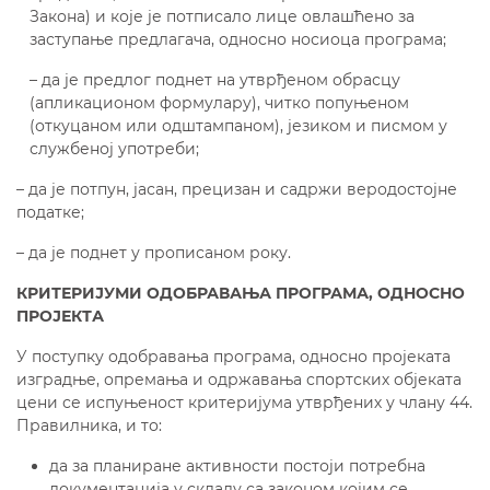
Закона) и које је потписало лице овлашћено за
заступање предлагача, односно носиоца програма;
– да је предлог поднет на утврђеном обрасцу
(апликационом формулару), читко попуњеном
(откуцаном или одштампаном), језиком и писмом у
службеној употреби;
– да је потпун, јасан, прецизан и садржи веродостојне
податке;
– да је поднет у прописаном року.
КРИТЕРИЈУМИ ОДОБРАВАЊА ПРОГРАМА, ОДНОСНО
ПРОЈЕКТА
У поступку одобравања програма, односно пројекaта
изградње, опремања и одржавања спортских објеката
цени се испуњеност критеријума утврђених у члану 44.
Правилника, и то:
да за планиране активности постоји потребна
документација у складу са законом којим се