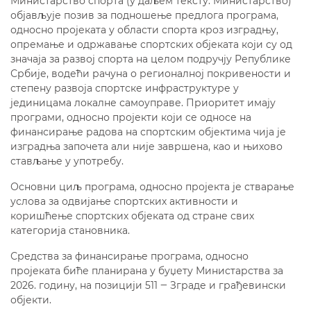
Министарство спорта (у даљем тексту: Министарство)
објављује позив за подношење предлога програма,
односно пројекaта у области спорта кроз изградњу,
опремање и одржавање спортских објеката који су од
значаја за развој спорта на целом подручју Републике
Србије, водећи рачуна о регионалној покривености и
степену развоја спортске инфраструктуре у
јединицама локалне самоуправе. Приоритет имају
програми, односно пројекти који се односе на
финансирање радова на спортским објектима чија је
изградња започета али није завршена, као и њихово
стављање у употребу.
Основни циљ програма, односно пројекта је стварање
услова за одвијање спортских активности и
коришћење спортских објекатa од стране свих
категорија становника.
Средства за финансирање програма, односно
пројеката биће планирана у буџету Министарства за
2026. годину, на позицији 511 ‒ Зграде и грађевински
објекти.