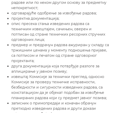
радове или по неком другом основу за предметну
непокретност;
одговарајуће одобрење за извођење радова;
пројектна документација;
опис пресека стања изведених радова са
техничким извештајем, сачињен, оверен и
потписан од стране техничких ресорних стручних
одговорних лица;
предмер и предрачун радова ажуриран у складу са
тржишним ценама у моменту подношења пријаве,
са потписом и печатом од стране одговорног
пројектанта;
друга документација која потврђује разлоге за
аплицирање у јавном позиву;
извештај Комисије за технички преглед, односно
Комисије за проверу техничке исправности,
безбедности и сигурности изведених радова, са
констатацијом да је објекат подобан за извођење
планираних радова који су предмет јавног позива;
записник о примопредаји и коначан обрачун
претходно изведених радова и други докази