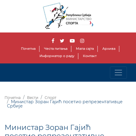
Почетна
Честа питања
Мапа сајта
Архива
Информатор о раду
Контакт
Почетна
Вести
Спорт
Министар Зоран Гајић посетио репрезентативце
Србије
Министар Зоран Гајић
посетио репрезентативце