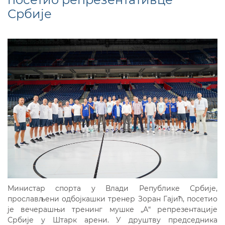
Србије
Министар спорта у Влади Републике Србије,
прослављени одбојкашки тренер Зоран Гајић, посетио
је вечерашњи тренинг мушке „А“ репрезентације
Србије у Штарк арени. У друштву председника