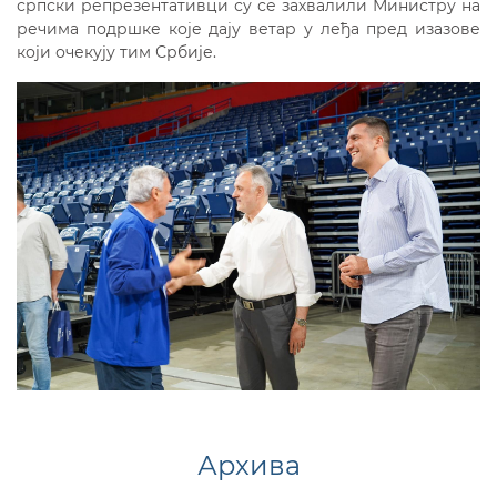
српски репрезентативци су се захвалили Министру на
речима подршке које дају ветар у леђа пред изазове
који очекују тим Србије.
Архива