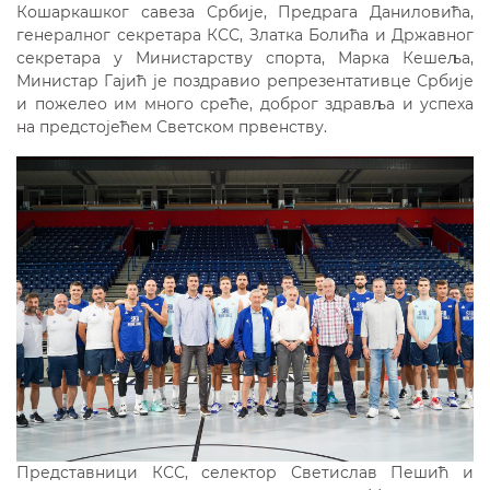
Кошаркашког савеза Србије, Предрага Даниловића,
генералног секретара КСС, Златка Болића и Државног
секретара у Министарству спорта, Марка Кешеља,
Министар Гајић је поздравио репрезентативце Србије
и пожелео им много среће, доброг здравља и успеха
на предстојећем Светском првенству.
Представници КСС, селектор Светислав Пешић и