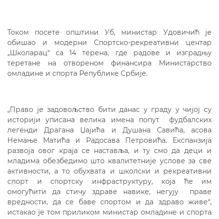
Током посете општини Уб, министар Удовичић је
обишао и модерни Спортско-рекреативни центар
„Школарац“ са 14 терена, где радове и изградњу
теретане на отвореном финансира Министарство
омладине и спорта Републике Србије.
„Право је задовољство бити данас у граду у чијој су
историји уписана велика имена попут фудбалских
легенди Драгана Џајића и Душана Савића, асова
Немање Матића и Радосава Петровића. Експанзија
развоја овог краја се наставља, и ту смо да деци и
младима обезбедимо што квалитетније услове за све
активности, а то обухвата и школски и рекреативни
спорт и спортску инфраструктуру, која ће им
омогућити да стичу здраве навике, негују праве
вредности, да се баве спортом и да здраво живе“,
истакао је том приликом министар омладине и спорта