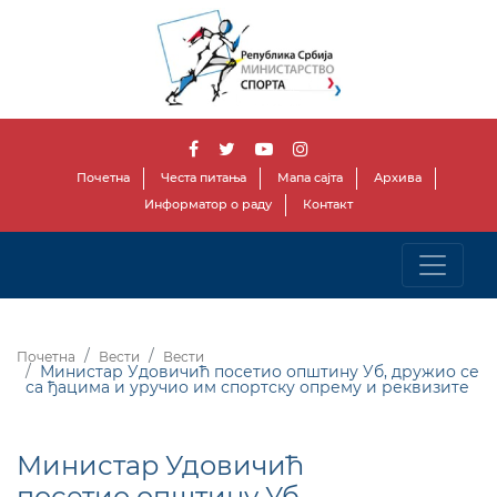
Почетна
Честа питања
Мапа сајта
Архива
Информатор о раду
Контакт
Почетна
Вести
Вести
Министар Удовичић посетио општину Уб, дружио се
са ђацима и уручио им спортску опрему и реквизите
Министар Удовичић
посетио општину Уб,