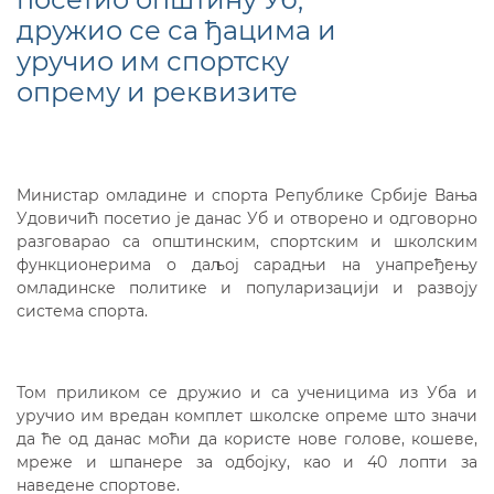
дружио се са ђацима и
уручио им спортску
опрему и реквизите
Министар омладине и спорта Републике Србије Вања
Удовичић посетио је данас Уб и отворено и одговорно
разговарао са општинским, спортским и школским
функционерима о даљој сарадњи на унапређењу
омладинске политике и популаризацији и развоју
система спорта.
Том приликом се дружио и са ученицима из Уба и
уручио им вредан комплет школске опреме што значи
да ће од данас моћи да користе нове голове, кошеве,
мреже и шпанере за одбојку, као и 40 лопти за
наведене спортове.