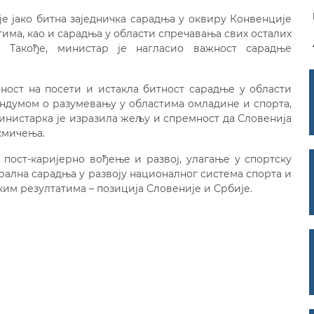
је јако битна заједничка сарадња у оквиру Конвенције
има, као и сарадња у области спречавања свих осталих
. Такође, министар је нагласио важност сарадње
ност на посети и истакла битност сарадње у области
андумом о разумевању у областима омладине и спорта,
 Министарка је изразила жељу и спремност да Словенија
кмичења.
 пост-каријерно вођење и развој, улагање у спортску
рална сарадња у развоју националног система спорта и
им резултатима – позиција Словеније и Србије.