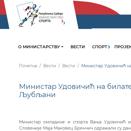
О МИНИСТАРСТВУ
ВЕСТИ
СПОРТ
ПРОЈЕ
Почетна
Вести
Вести
Министар Удовичић н
Министар Удовичић на билате
Љубљани
Министар омладине и спорта Вања Удовичић и 
Словеније Маја Маковец Бренчич одражали су дан