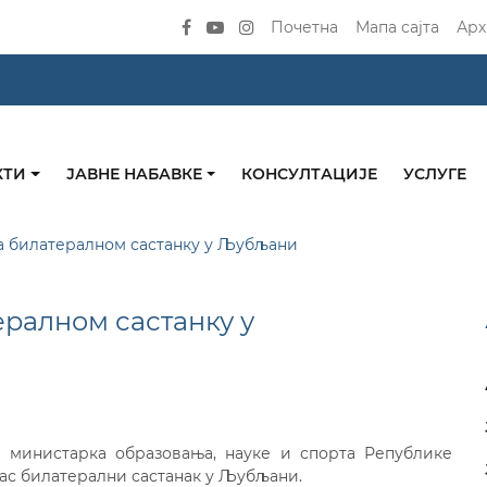
Почетна
Мапа сајта
Арх
КТИ
ЈАВНЕ НАБАВКЕ
КОНСУЛТАЦИЈЕ
УСЛУГЕ
а билатералном састанку у Љубљани
ралном састанку у
министарка образовања, науке и спорта Републике
ас билатерални састанак у Љубљани.