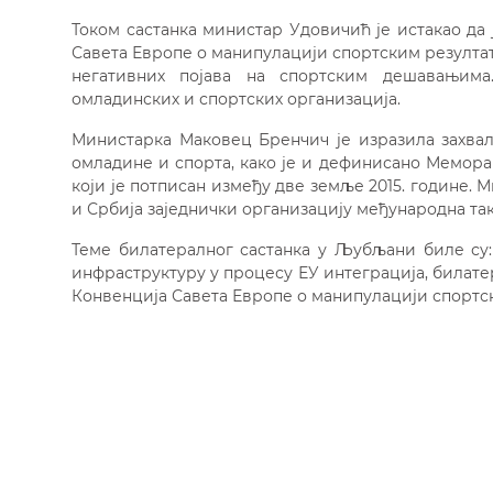
Током састанка министар Удовичић је истакао да 
Савета Европе о манипулацији спортским резултат
негативних појава на спортским дешавањима
омладинских и спортских организација.
Министарка Маковец Бренчич је изразила захвал
омладине и спорта, како је и дефинисано Мемор
који је потписан између две земље 2015. године.
и Србија заједнички организацију међународна та
Теме билатералног састанка у Љубљани биле су:
инфраструктуру у процесу ЕУ интеграција, билате
Конвенција Савета Европе о манипулацији спортск