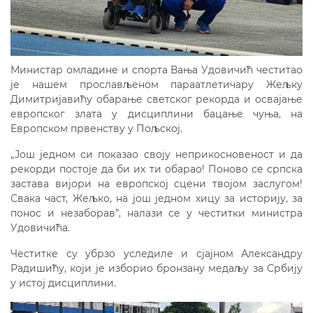
Министар омладине и спорта Вања Удовичић честитао
је нашем прослављеном параатлетичару Жељку
Димитријавићу обарање светског рекорда и освајање
европског злата у дисциплини бацање чуња, на
Европском првенству у Пољској.
„Још једном си показао своју неприкосновеност и да
рекорди постоје да би их ти обарао! Поново се српска
застава вијори на европској сцени твојом заслугом!
Свака част, Жељко, на још једном хицу за историју, за
понос и незаборав”, налази се у честитки министра
Удовичића.
Честитке су убрзо уследиле и сјајном Александру
Радишићу, који је изборио бронзану медаљу за Србију
у истој дисциплини.