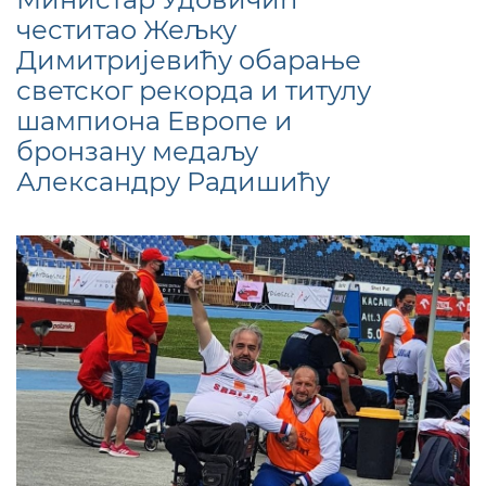
честитао Жељку
Димитријевићу обарање
светског рекорда и титулу
шампиона Европе и
бронзану медаљу
Александру Радишићу