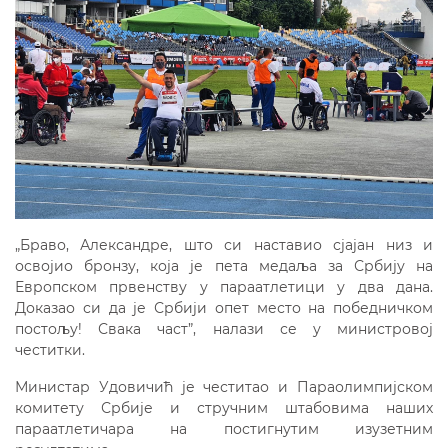
„Браво, Александре, што си наставио сјајан низ и
освојио бронзу, која је пета медаља за Србију на
Европском првенству у параатлетици у два дана.
Доказао си да је Србији опет место на победничком
постољу! Свака част”, налази се у министровој
честитки.
Министар Удовичић је честитао и Параолимпијском
комитету Србије и стручним штабовима наших
параатлетичара на постигнутим изузетним