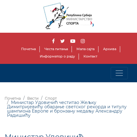
Почетна
Честа питања
Мапа сајта
Архива
Информатор о раду
Контакт
Почетна
Вести
Спорт
Министар Удовичић честитао Жељку
Димитријевићу обарање светског рекорда и титулу
шампиона Европе и бронзану медаљу Александру
Радишићу
Министар Удовичић