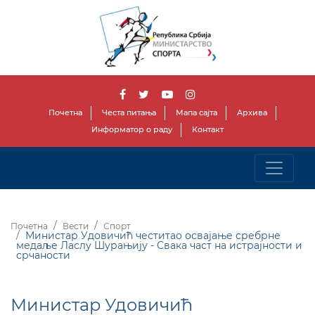
Почетна
Честа питања
Мапа сајта
Архива
Информатор о раду
Контакт
Почетна
Вести
Спорт
Министар Удовичић честитао освајање сребрне
медаље Ласлу Шурањију - Свака част на истрајности и
срчаности
Министар Удовичић