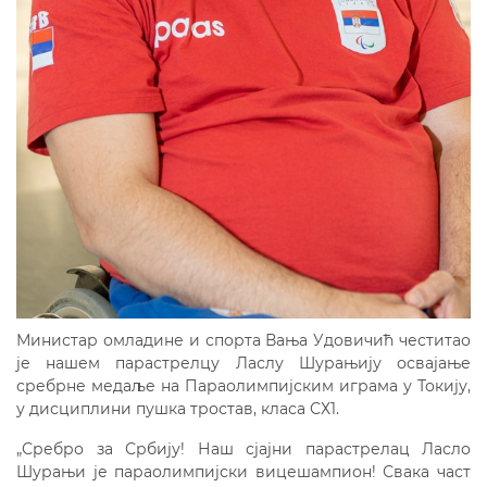
Министар омладине и спорта Вања Удовичић честитао
је нашем парастрелцу Ласлу Шурањију освајање
сребрне медаље на Параолимпијским играма у Токију,
у дисциплини пушка тростав, класа СХ1.
„Сребро за Србију! Наш сјајни парастрелац Ласло
Шурањи је параолимпијски вицешампион! Свака част