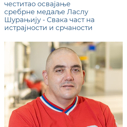
честитао освајање
сребрне медаље Ласлу
Шурањију - Свака част на
истрајности и срчаности