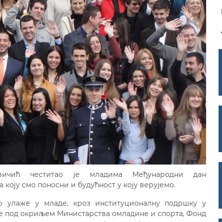
ичић честитао је младима Међународни дан
коју смо поносни и будућност у коју верујемо.
о улаже у младе, кроз институционалну подршку у
 је под окриљем Министарства омладине и спорта, Фонд