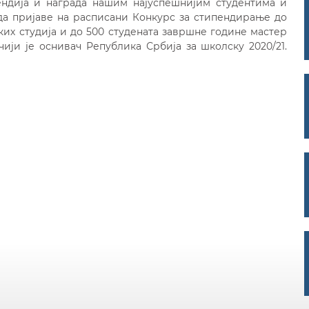
пендија и награда нашим најуспешнијим студентима и
 пријаве на расписани Конкурс за стипендирање до
ких студија и до 500 студената завршне године мастер
чији је оснивач Република Србија за школску 2020/21.