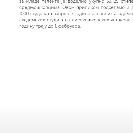
за младе таленте је доделио укупно 33.125 сти
средњошколцима. Овом приликом подсећамо и да
1000 студената завршне године основних академс
академских студија са високошколских установа 
годину трају до 1. фебруара.