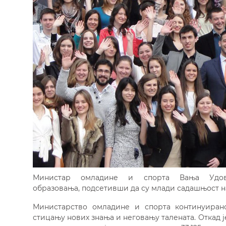
Министар омладине и спорта Вања Удов
образовања, подсетивши да су млади садашњост на 
Министарство омладине и спорта континуиран
стицању нових знања и неговању талената. Откад