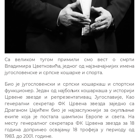
Са великом тугом примили смо вест о смрти
Владимира Цветковића, једног од најзначајнијих имена
југословенске и српске кошарке и спорта.
Био је југословенски и српски кошаркаш и спортски
функционер. Један од најбољих кошаркаша у историји
Црвене звезде и репрезентативац Југославије, Као
генерални секретар ФК Црвена звезда заједно са
Драганом Џајићем био је најзаслужнији за окупљање
екипе која је постала шампион Европе и света. На
месту генералног секретара ФК Црвена звезда за 18
година допринео освајању 18 трофеја у периоду од
1983. до 2001. године.