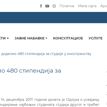
Почетна
Мапа сајта
Арх
КТИ
ЈАВНЕ НАБАВКЕ
КОНСУЛТАЦИЈЕ
УСЛУГЕ
 доделио 480 стипендија за студије у иностранству
о 480 стипендија за
14. децембра 2017. године донета је Одлука о усвајању
ендирање најбољих студената студија другог и трећег