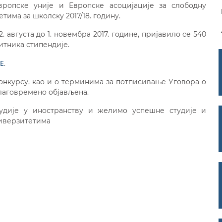
ропске уније и Европске асоцијације за слободну
тима за школску 2017/18. годину.
. августа до 1. новембра 2017. године, пријавило се 540
итника стипендије.
Е
.
онкурсу, као и о терминима за потписивање Уговора о
лаговремено објављена.
удије у иностранству и желимо успешне студије и
иверзитетима