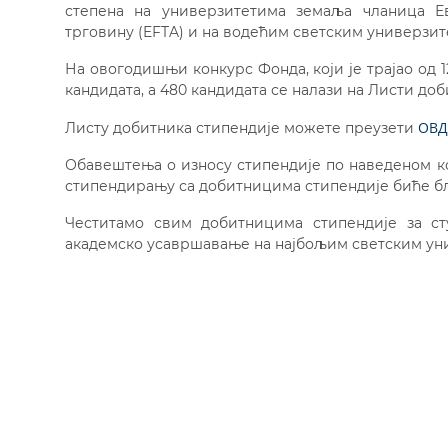
степена на универзитетима земаља чланица Ев
трговину (EFTA) и на водећим светским универзите
На овогодишњи конкурс Фонда, који је трајао од 12
кандидата, а 480 кандидата се налази на Листи доб
ОВД
Листу добитника стипендије можете преузети
Обавештења о износу стипендије по наведеном к
стипендирању са добитницима стипендије биће б
Честитамо свим добитницима стипендије за ст
академско усавршавање на најбољим светским ун