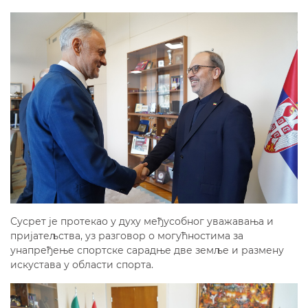
Сусрет је протекао у духу међусобног уважавања и
пријатељства, уз разговор о могућностима за
унапређење спортске сарадње две земље и размену
искустава у области спорта.