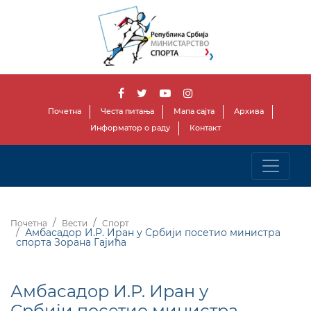
Почетна
Честа питања
Мапа сајта
Архива
Информатор о раду
Контакт
Почетна
Вести
Спорт
Амбасадор И.Р. Иран у Србији посетио министра
спорта Зорана Гајића
Амбасадор И.Р. Иран у
Србији посетио министра