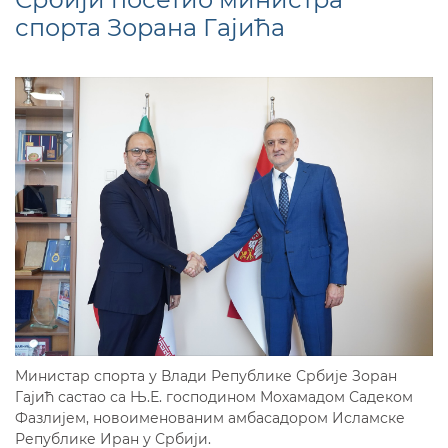
спорта Зорана Гајића
Министар спорта у Влади Републике Србије Зоран
Гајић састао са Њ.Е. господином Мохамадом Садеком
Фазлијем, новоименованим амбасадором Исламске
Републике Иран у Србији.