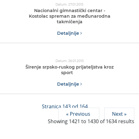
Datum: 27.01.2015
Nacionalni gimnastički centar -
Kostolac spreman za međunarodna
takmičenja
Detaljnije
Datum: 26.01.2015
Širenje srpsko-ruskog prijateljstva kroz
sport
Detaljnije
Stranica 143 od 164
« Previous
Next »
Showing
1421
to
1430
of
1634
results