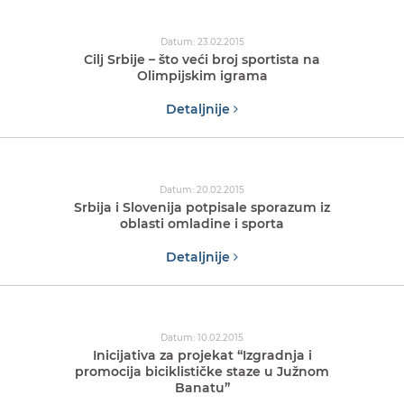
Datum: 23.02.2015
Cilj Srbije – što veći broj sportista na
Olimpijskim igrama
Detaljnije
Datum: 20.02.2015
Srbija i Slovenija potpisale sporazum iz
oblasti omladine i sporta
Detaljnije
Datum: 10.02.2015
Inicijativa za projekat “Izgradnja i
promocija biciklističke staze u Južnom
Banatu”