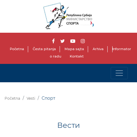
Početna
Česta pitanja
Mapa sajta
Arhiva
Informator
o radu
Kontakt
Спорт
Početna
Vesti
Вести