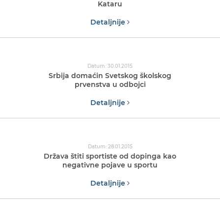
Kataru
Detaljnije
Datum: 30.01.2015
Srbija domaćin Svetskog školskog
prvenstva u odbojci
Detaljnije
Datum: 28.01.2015
Država štiti sportiste od dopinga kao
negativne pojave u sportu
Detaljnije