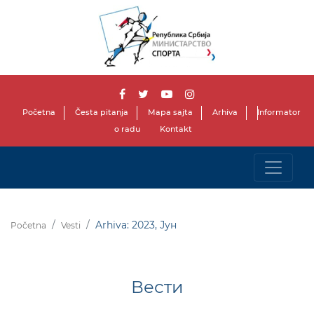
Početna
Česta pitanja
Mapa sajta
Arhiva
Informator
o radu
Kontakt
Arhiva: 2023, Јун
Početna
Vesti
Вести