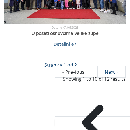
Datum: 01.06.2023
U poseti osnovcima Velike župe
Detaljnije
Stranica 1 od 2
« Previous
Next »
Showing
1
to
10
of
12
results