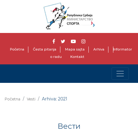
Početna
Česta pitanja
Mapa sajta
Arhiva
Informator
o radu
Kontakt
Arhiva: 2021
Početna
Vesti
Вести