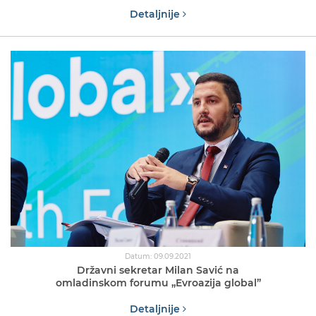
Detaljnije
Datum: 09.09.2021
Državni sekretar Milan Savić na
omladinskom forumu „Evroazija global”
Detaljnije