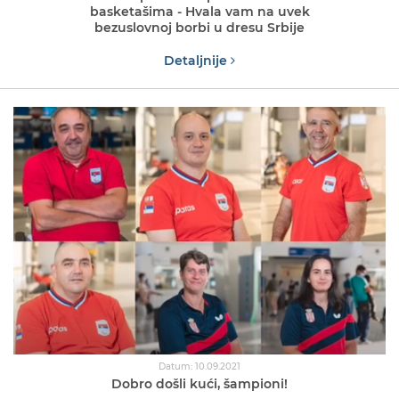
basketašima - Hvala vam na uvek
bezuslovnoj borbi u dresu Srbije
Detaljnije
Datum: 10.09.2021
Dobro došli kući, šampioni!