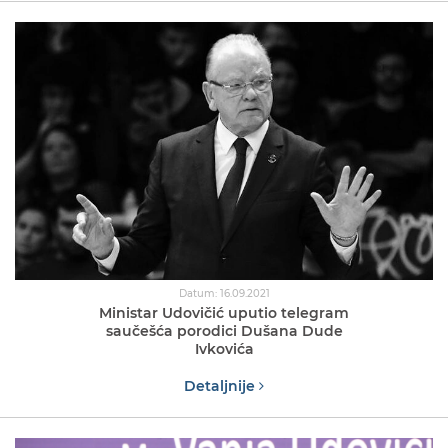
Datum: 16.09.2021
Ministar Udovičić uputio telegram
saučešća porodici Dušana Dude
Ivkovića
Detaljnije