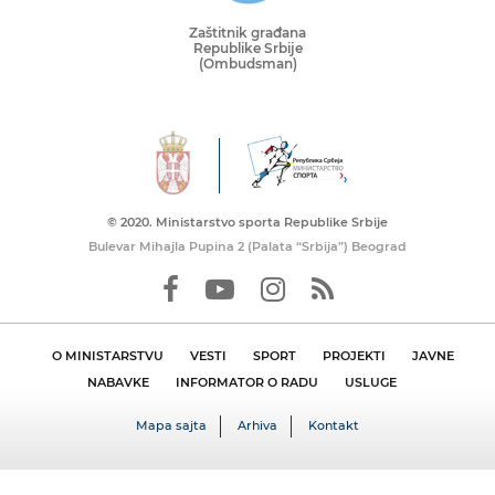
Zaštitnik građana
Republike Srbije
(Ombudsman)
© 2020. Ministarstvo sporta Republike Srbije
Bulevar Mihajla Pupina 2 (Palata “Srbija”) Beograd
O MINISTARSTVU
VESTI
SPORT
PROJEKTI
JAVNE
NABAVKE
INFORMATOR O RADU
USLUGE
Mapa sajta
Arhiva
Kontakt