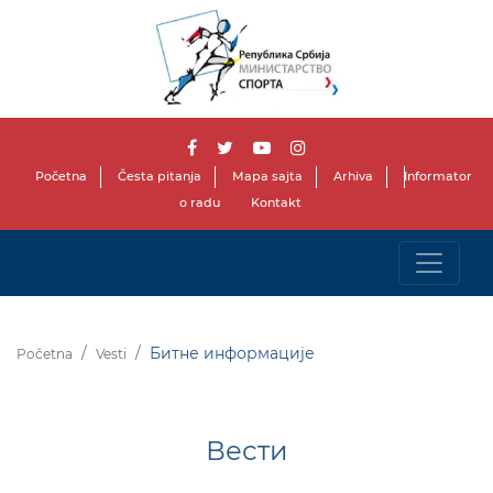
Početna
Česta pitanja
Mapa sajta
Arhiva
Informator
o radu
Kontakt
Битне информације
Početna
Vesti
Вести