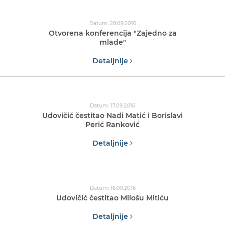
Datum: 28.09.2016
Otvorena konferencija "Zajedno za
mlade"
Detaljnije
Datum: 17.09.2016
Udovičić čestitao Nadi Matić i Borislavi
Perić Ranković
Detaljnije
Datum: 16.09.2016
Udovičić čestitao Milošu Mitiću
Detaljnije