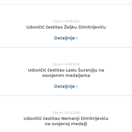
Datum: 16.09.2016
Udovičić čestitao Željku Dimitrijeviću
Detaljnije
Datum: 14.09.2016
Udovičić čestitao Laslu Šuranjiju na
osvojenim medaljama
Detaljnije
Datum: 14.09.2016
Udovičić čestitao Nemanji Dimitrijeviću
na ovojenoj medalji