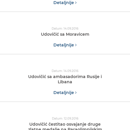
Detaljnije
Datum: 14.09.2016
Udovičić sa Moravicem
Detaljnije
Datum: 14.09.2016
Udovičić sa ambasadorima Rusije i
Libana
Detaljnije
Datum: 12.09.2016
Udovičić čestitao osvajanje druge
zlatne medalje na Paraolimpijskim