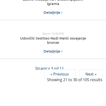
igrama
Detaljnije
Datum: 12.09.2016
Udovičić čestitao Nadi Matić osvajanje
bronze
Detaljnije
Stranica 3 od 11
« Previous
Next »
Showing
21
to
30
of
105
results