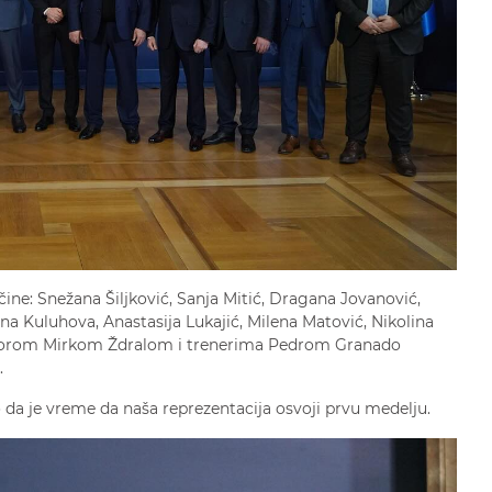
 čine: Snežana Šiljković, Sanja Mitić, Dragana Jovanović,
ina Kuluhova, Anastasija Lukajić, Milena Matović, Nikolina
lektorom Mirkom Ždralom i trenerima Pedrom Granado
.
o da je vreme da naša reprezentacija osvoji prvu medelju.