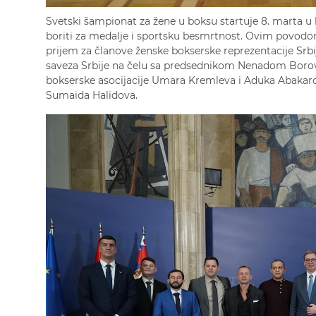
Svetski šampionat za žene u boksu startuje 8. marta u 
boriti za medalje i sportsku besmrtnost. Ovim povodo
prijem za članove ženske bokserske reprezentacije Srbi
saveza Srbije na čelu sa predsednikom Nenadom Boro
bokserske asocijacije Umara Kremleva i Aduka Abakaro
Sumaida Halidova.