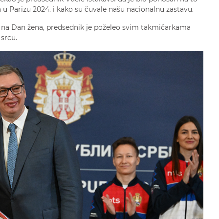
 u Parizu 2024. i kako su čuvale našu nacionalnu zastavu.
š na Dan žena, predsednik je poželeo svim takmičarkama
srcu.