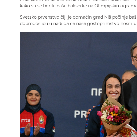
kako su se borile naše bokserke na Olimpijskim igrama
Svetsko prvenstvo čiji je domaćin grad Niš počinje ba
dobrodošlicu u nadi da će naše gostoprimstvo nositi u 