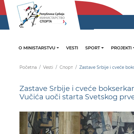
O MINISTARSTVU
VESTI
SPORT
PROJEKTI
Početna
Vesti
Спорт
Zastave Srbije i cveće bo
Zastave Srbije i cveće bokserk
Vučića uoči starta Svetskog prv