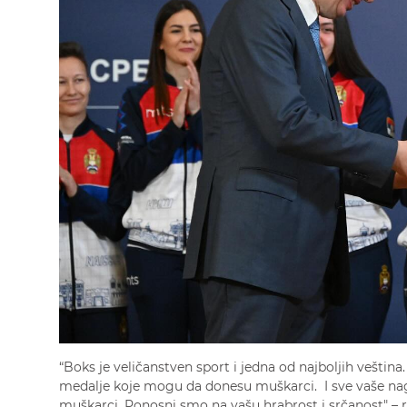
“Boks je veličanstven sport i jedna od najboljih veština
medalje koje mogu da donesu muškarci. I sve vaše nag
muškarci. Ponosni smo na vašu hrabrost i srčanost" – r