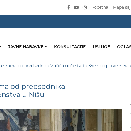
Početna
Mapa saj
JAVNE NABAVKE
KONSULTACIJE
USLUGE
OGLAS
kserkama od predsednika Vučića uoči starta Svetskog prvenstva 
ama od predsednika
enstva u Nišu