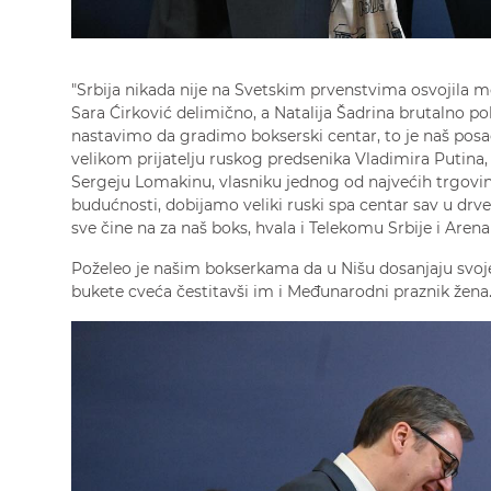
"Srbija nikada nije na Svetskim prvenstvima osvojila m
Sara Ćirković delimično, a Natalija Šadrina brutalno 
nastavimo da gradimo bokserski centar, to je naš posao
velikom prijatelju ruskog predsenika Vladimira Putina,
Sergeju Lomakinu, vlasniku jednog od najvećih trgovinsk
budućnosti, dobijamo veliki ruski spa centar sav u drve
sve čine na za naš boks, hvala i Telekomu Srbije i Aren
Poželeo je našim bokserkama da u Nišu dosanjaju svoje
bukete cveća čestitavši im i Međunarodni praznik žena