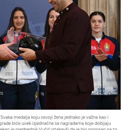
. Svaka medalja koju osvoji žena jednako je važna kao i
rade biće uvek izjednačne sa nagradama koje dobijaju
ekao je predsednik Vučič istakavši da je bio ponosan na to