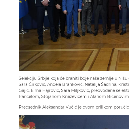
Selekciju Srbije koja će braniti boje naše zemlje u Nišu
Sara Ćirković, Anđela Branković, Natalija Šadrina, Krist
Gajić, Elma Hajrović, Sara Miljković, predvođene se
Rancelom, Stojanom Kneževićem i Alanom Bičenovim
Predsednik Aleksandar Vučić je ovom prilikom poruči