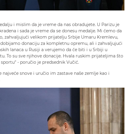
edalju i mislim da je vreme da nas obradujete. U Parizu je
pokradena i sada je vreme da se donesu medalje. Mi ćemo da
, zahvaljujući velikom prijatelju Srbije Umaru Kremlevu,
 dobijamo donaciju za kompletnu opremu, ali i zahvaljujući
ih lanaca u Rusiji a verujemo da će biti i u Srbiji u
tu. To su sve njihove donacije. Hvala ruskim prijateljima što
a sportu" - poručio je predsednik Vučić.
 najveće snove i uručio im zastave naše zemlje kao i
.