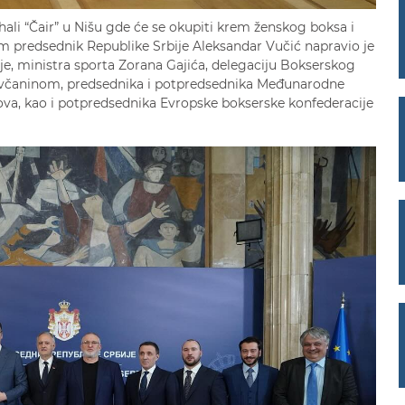
hali “Čair” u Nišu gde će se okupiti krem ženskog boksa i
m predsednik Republike Srbije Aleksandar Vučić napravio je
je, ministra sporta Zorana Gajića, delegaciju Bokserskog
včaninom, predsednika i potpredsednika Međunarodne
va, kao i potpredsednika Evropske bokserske konfederacije