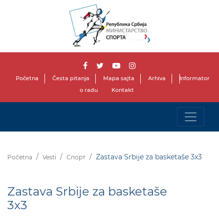
Početna
Česta pitanja
Mapa sajta
Arhiva
Informator
o radu
Kontakt
Zastava Srbije za basketaše 3x3
Početna
Vesti
Спорт
Zastava Srbije za basketaše
3x3