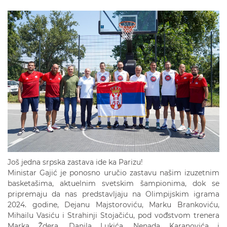
Još jedna srpska zastava ide ka Parizu!
Ministar Gajić je ponosno uručio zastavu našim izuzetnim
basketašima, aktuelnim svetskim šampionima, dok se
pripremaju da nas predstavljaju na Olimpijskim igrama
2024. godine, Dejanu Majstoroviću, Marku Brankoviću,
Mihailu Vasiću i Strahinji Stojačiću, pod vođstvom trenera
Marka Ždera, Danila Lukića, Nenada Karanovića i