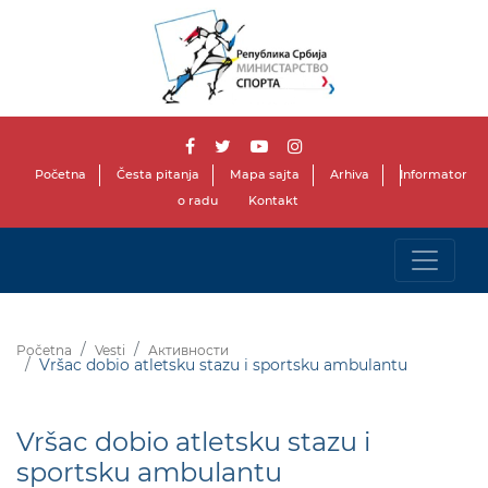
Početna
Česta pitanja
Mapa sajta
Arhiva
Informator
o radu
Kontakt
Početna
Vesti
Активности
Vršac dobio atletsku stazu i sportsku ambulantu
Vršac dobio atletsku stazu i
sportsku ambulantu