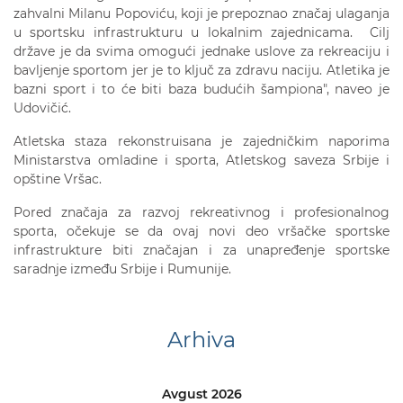
zahvalni Milanu Popoviću, koji je prepoznao značaj ulaganja
u sportsku infrastrukturu u lokalnim zajednicama. Cilj
države je da svima omogući jednake uslove za rekreaciju i
bavljenje sportom jer je to ključ za zdravu naciju. Atletika je
bazni sport i to će biti baza budućih šampiona", naveo je
Udovičić.
Atletska staza rekonstruisana je zajedničkim naporima
Ministarstva omladine i sporta, Atletskog saveza Srbije i
opštine Vršac.
Pored značaja za razvoj rekreativnog i profesionalnog
sporta, očekuje se da ovaj novi deo vršačke sportske
infrastrukture biti značajan i za unapređenje sportske
saradnje između Srbije i Rumunije.
Arhiva
Avgust 2026