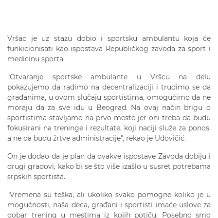
Vršac je uz stazu dobio i sportsku ambulantu koja će
funkicionisati kao ispostava Republičkog zavoda za sport i
medicinu sporta.
"Otvaranje sportske ambulante u Vršcu na delu
pokazujemo da radimo na decentralizaciji i trudimo se da
građanima, u ovom slučaju sportistima, omogućimo da ne
moraju da za sve idu u Beograd. Na ovaj način brigu o
sportistima stavljamo na prvo mesto jer oni treba da budu
fokusirani na treninge i rezultate, koji naciji služe za ponos,
a ne da budu žrtve administracije", rekao je Udovičić.
On je dodao da je plan da ovakve ispostave Zavoda dobiju i
drugi gradovi, kako bi se što više izašlo u susret potrebama
srpskih sportista.
"Vremena su teška, ali ukoliko svako pomogne koliko je u
mogućnosti, naša deca, građani i sportisti imaće uslove za
dobar trening u mestima iz kojih potiču. Posebno smo