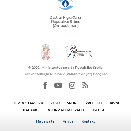
Zaštitnik građana
Republike Srbije
(Ombudsman)
© 2020. Ministarstvo sporta Republike Srbije
Bulevar Mihajla Pupina 2 (Palata “Srbija”) Beograd
O MINISTARSTVU
VESTI
SPORT
PROJEKTI
JAVNE
NABAVKE
INFORMATOR O RADU
USLUGE
Mapa sajta
Arhiva
Kontakt