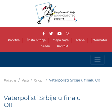
Početna
Česta pitanja
Mapa sajta
Arhiva
Informator
o radu
Kontakt
Vaterpolisti Srbije u finalu OI!
Početna
Vesti
Спорт
Vaterpolisti Srbije u finalu
OI!