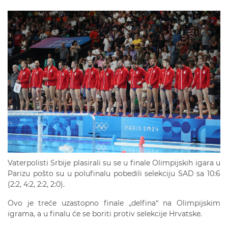
Vaterpolisti Srbije plasirali su se u finale Olimpijskih igara u
Parizu pošto su u polufinalu pobedili selekciju SAD sa 10:6
(2:2, 4:2, 2:2, 2:0).
Ovo je treće uzastopno finale „delfina“ na Olimpijskim
igrama, a u finalu će se boriti protiv selekcije Hrvatske.