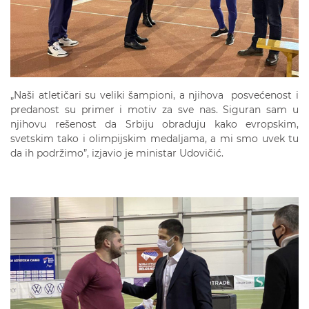
„Naši atletičari su veliki šampioni, a njihova posvećenost i
predanost su primer i motiv za sve nas. Siguran sam u
njihovu rešenost da Srbiju obraduju kako evropskim,
svetskim tako i olimpijskim medaljama, a mi smo uvek tu
da ih podržimo”, izjavio je ministar Udovičić.