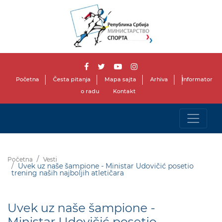
Početna
Česta pitanja
Mapa sajta
Arhiva
Informator
o radu
Kontakt
Početna
Vesti
Uvek uz naše šampione - Ministar Udovičić posetio
trening naših najboljih atletičara
Uvek uz naše šampione -
Ministar Udovičić posetio