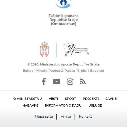
Zaštitnik građana
Republike Srbije
(Ombudsman)
© 2020. Ministarstvo sporta Republike Srbije
Bulevar Mihajla Pupina 2 (Palata “Srbija”) Beograd
O MINISTARSTVU
VESTI
SPORT
PROJEKTI
JAVNE
NABAVKE
INFORMATOR O RADU
USLUGE
Mapa sajta
Arhiva
Kontakt