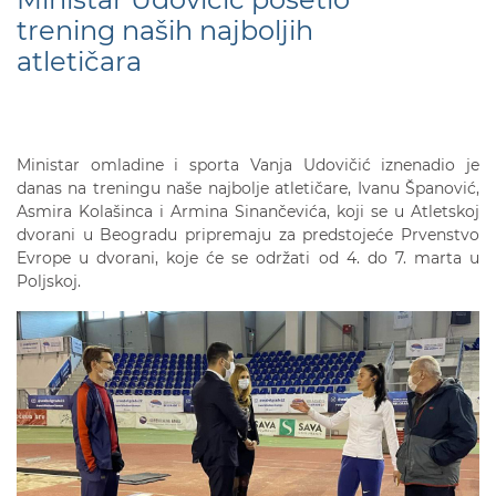
trening naših najboljih
atletičara
Ministar omladine i sporta Vanja Udovičić iznenadio je
danas na treningu naše najbolje atletičare, Ivanu Španović,
Asmira Kolašinca i Armina Sinančevića, koji se u Atletskoj
dvorani u Beogradu pripremaju za predstojeće Prvenstvo
Evrope u dvorani, koje će se održati od 4. do 7. marta u
Poljskoj.