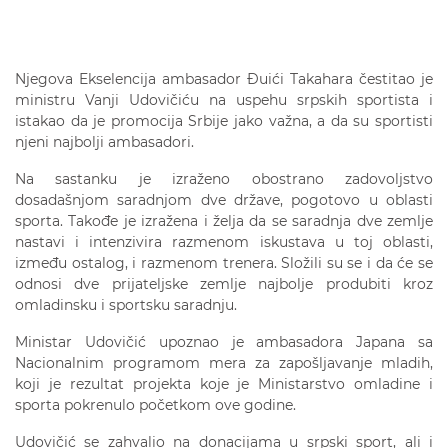
Njegova Ekselencija ambasador Đuići Takahara čestitao je
ministru Vanji Udovičiću na uspehu srpskih sportista i
istakao da je promocija Srbije jako važna, a da su sportisti
njeni najbolji ambasadori.
Na sastanku je izraženo obostrano zadovoljstvo
dosadašnjom saradnjom dve države, pogotovo u oblasti
sporta. Takođe je izražena i želja da se saradnja dve zemlje
nastavi i intenzivira razmenom iskustava u toj oblasti,
između ostalog, i razmenom trenera. Složili su se i da će se
odnosi dve prijateljske zemlje najbolje produbiti kroz
omladinsku i sportsku saradnju.
Ministar Udovičić upoznao je ambasadora Japana sa
Nacionalnim programom mera za zapošljavanje mladih,
koji je rezultat projekta koje je Ministarstvo omladine i
sporta pokrenulo početkom ove godine.
Udovičić se zahvalio na donacijama u srpski sport, ali i