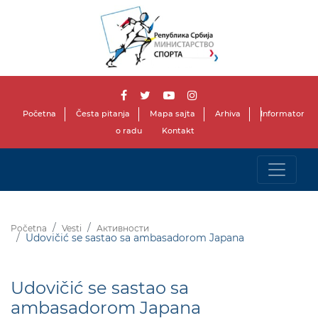
Početna
Česta pitanja
Mapa sajta
Arhiva
Informator
o radu
Kontakt
Početna
Vesti
Активности
Udovičić se sastao sa ambasadorom Japana
Udovičić se sastao sa
ambasadorom Japana