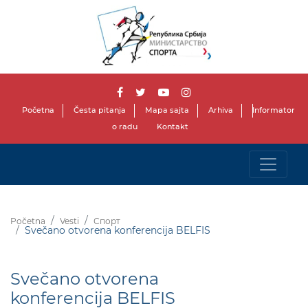
Početna
Česta pitanja
Mapa sajta
Arhiva
Informator
o radu
Kontakt
Početna
Vesti
Спорт
Svečano otvorena konferencija BELFIS
Svečano otvorena
konferencija BELFIS