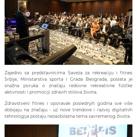
Zajedno sa predstavnicima Saveza za rekreaciju i fitnes
Srbije, Ministarstva sporta i Grada Beograda, poslata je
snažna poruka o značaju redovne rekreativne fizičke
aktivnosti i promociji zdravih stilova života.
Zdravstveni fitnes i oporavak poslednjih godina sve više
dobijaju na značaju - uz nove trendove i razvoj digitalnih
tehnologija postaju nezaobilazna tema savremenog života.