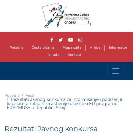
Početna
Česta pitanja
Mapa sajta
Arhiva
Informator
o radu
Kontakt
Početna
Vesti
Rezultati Javnog konkursa za informisanje i podizanje
kapaciteta mladih za aktivnije učešće u EU programu
ERAZMUS+ u Republici Srbiji
Rezultati Javnog konkursa