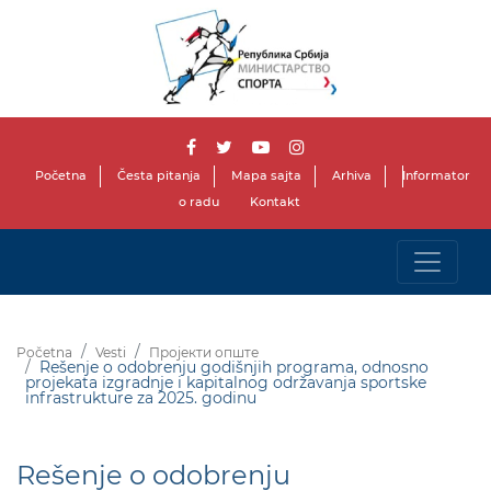
Početna
Česta pitanja
Mapa sajta
Arhiva
Informator
o radu
Kontakt
Početna
Vesti
Пројекти опште
Rešenje o odobrenju godišnjih programa, odnosno
projekata izgradnje i kapitalnog održavanja sportske
infrastrukture za 2025. godinu
Rešenje o odobrenju