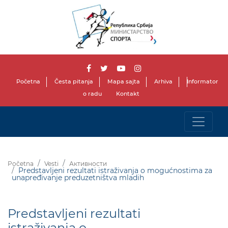
Početna
Česta pitanja
Mapa sajta
Arhiva
Informator
o radu
Kontakt
Početna
Vesti
Активности
Predstavljeni rezultati istraživanja o mogućnostima za
unapređivanje preduzetništva mladih
Predstavljeni rezultati
istraživanja o