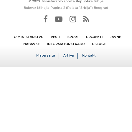
© 2020. Ministarstvo sporta Republike Srbije
Bulevar Mihajla Pupina 2 (Palata “Srbija”) Beograd
O MINISTARSTVU
VESTI
SPORT
PROJEKTI
JAVNE
NABAVKE
INFORMATOR O RADU
USLUGE
Mapa sajta
Arhiva
Kontakt