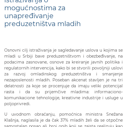
mogućnostima za
unapređivanje
preduzetništva mladih
Osnovni cilj istraživanja je sagledavanje uslova u kojima se
mladi u Srbiji bave preduzetništvom i obezbeđivanje, na
podacima zasnovane, osnove za kreiranje javnih politika i
regulatornih intervencija, kako bi se stvorili povoljniji uslovi
za razvoj omladinskog preduzetništva i smanjenje
nezaposlenosti mladih. Poseban akcenat stavljen je na tri
delatnosti za koje se procenjuje da imaju veliki potencijal
rasta i da su prijemčive mladima: informaciono-
komunikacione tehnologije, kreativne industrije i usluge u
poljoprivredi.
U uvodnom obraćanju, pomoćnica ministra Snežana
Klašnja, naglasila je da čak 37% mladih želi da se otpočne
samostalan posao ali broj onih koji se zaista realizuju kao