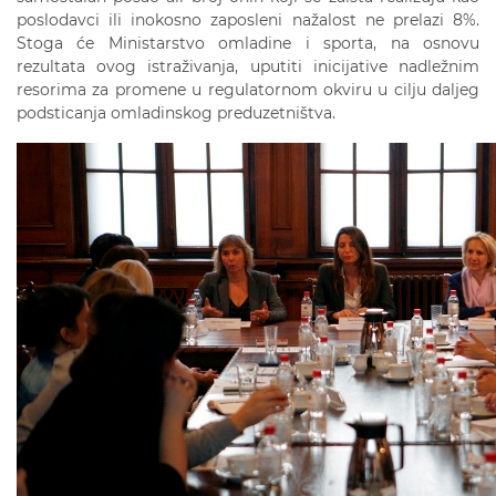
poslodavci ili inokosno zaposleni nažalost ne prelazi 8%.
Stoga će Ministarstvo omladine i sporta, na osnovu
rezultata ovog istraživanja, uputiti inicijative nadležnim
resorima za promene u regulatornom okviru u cilju daljeg
podsticanja omladinskog preduzetništva.