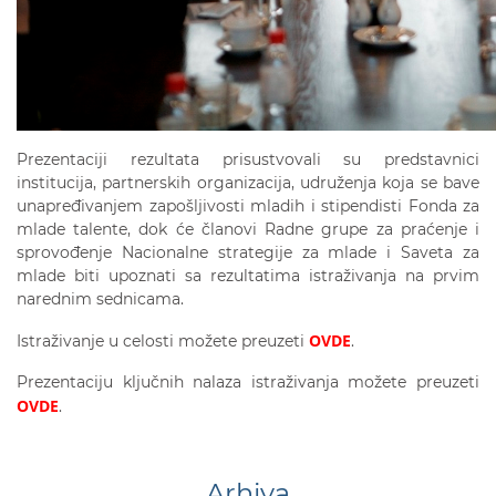
Prezentaciji rezultata prisustvovali su predstavnici
institucija, partnerskih organizacija, udruženja koja se bave
unapređivanjem zapošljivosti mladih i stipendisti Fonda za
mlade talente, dok će članovi Radne grupe za praćenje i
sprovođenje Nacionalne strategije za mlade i Saveta za
mlade biti upoznati sa rezultatima istraživanja na prvim
narednim sednicama.
OVDE
Istraživanje u celosti možete preuzeti
.
Prezentaciju ključnih nalaza istraživanja možete preuzeti
OVDE
.
Arhiva