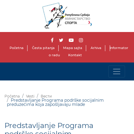
Početna
Česta pitanja
Mapa sajta
Arhiva
Informator
o radu
Kontakt
Početna
Vesti
Вести
Predstavljanje Programa podrške socijalnim
preduzećima koja zapošljavaju mlade
Predstavljanje Programa
podrške socijalnim