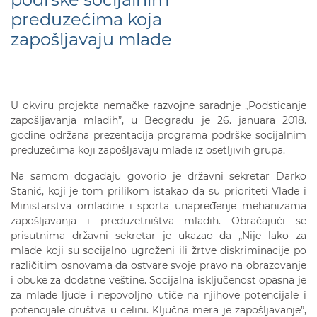
preduzećima koja
zapošljavaju mlade
U okviru projekta nemačke razvojne saradnje „Podsticanje
zapošljavanja mladih”, u Beogradu je 26. januara 2018.
godine održana prezentacija programa podrške socijalnim
preduzećima koji zapošljavaju mlade iz osetljivih grupa.
Na samom događaju govorio je državni sekretar Darko
Stanić, koji je tom prilikom istakao da su prioriteti Vlade i
Ministarstva omladine i sporta unapređenje mehanizama
zapošljavanja i preduzetništva mladih. Obraćajući se
prisutnima državni sekretar je ukazao da „Nije lako za
mlade koji su socijalno ugroženi ili žrtve diskriminacije po
različitim osnovama da ostvare svoje pravo na obrazovanje
i obuke za dodatne veštine. Socijalna isključenost opasna je
za mlade ljude i nepovoljno utiče na njihove potencijale i
potencijale društva u celini. Ključna mera je zapošljavanje”,