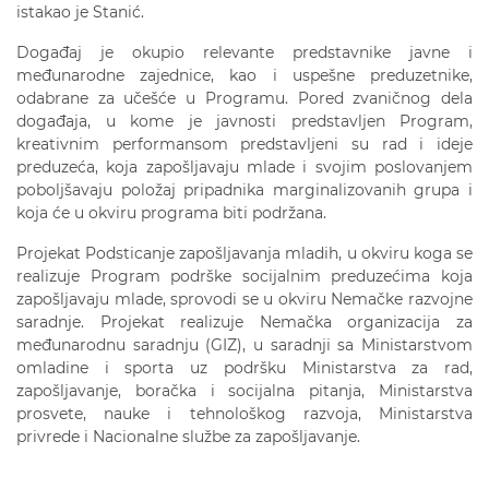
istakao je Stanić.
Događaj je okupio relevante predstavnike javne i
međunarodne zajednice, kao i uspešne preduzetnike,
odabrane za učešće u Programu. Pored zvaničnog dela
događaja, u kome je javnosti predstavljen Program,
kreativnim performansom predstavljeni su rad i ideje
preduzeća, koja zapošljavaju mlade i svojim poslovanjem
poboljšavaju položaj pripadnika marginalizovanih grupa i
koja će u okviru programa biti podržana.
Projekat Podsticanje zapošljavanja mladih, u okviru koga se
realizuje Program podrške socijalnim preduzećima koja
zapošljavaju mlade, sprovodi se u okviru Nemačke razvojne
saradnje. Projekat realizuje Nemačka organizacija za
međunarodnu saradnju (GIZ), u saradnji sa Ministarstvom
omladine i sporta uz podršku Ministarstva za rad,
zapošljavanje, boračka i socijalna pitanja, Ministarstva
prosvete, nauke i tehnološkog razvoja, Ministarstva
privrede i Nacionalne službe za zapošljavanje.