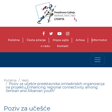
Početna
Česta pitanja
Mapa sajta
Arhiva
Informator
o radu
Kontakt
Početna
Vesti
Poziv za učešće predstavnika omladinskih organizacija
na projektu„Enhancing regional connectivity among
Serbian and Albanian youth"
Poziv za učešće