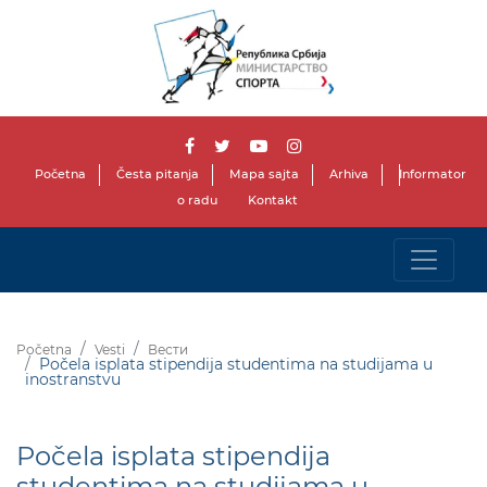
Početna
Česta pitanja
Mapa sajta
Arhiva
Informator
o radu
Kontakt
Početna
Vesti
Вести
Počela isplata stipendija studentima na studijama u
inostranstvu
Počela isplata stipendija
studentima na studijama u