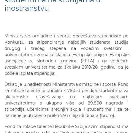
inostranstvu
Ministarstvo omladine i sporta obaveštava stipendiste po
Konkursu za stipendiranje najboljih studenata studija
drugog i trećeg stepena na vodećim svetskim i
univerzitetima zemalja članica Evropske unije i Evropske
asocijacije za slobodnu trgovinu (EFTA) i na vodećim
svetskim univerzitetima za školsku 2019/20. godinu da je
počela isplata stipendija.
Otkad je u nadležnosti Ministarstva omladine i sporta, Fond
za mlade talente je dodelio 4.760 stipendija studentima za
akademsko usavršavanje na najboljim svetskim
univerzitetima, a ukupno više od 29.800 nagrada i
stipendija učenicima srednjih škola i studentima i za te
namene je utrošeno preko 7,9 milijardi dinara (bruto).
Fond za mlade talente Republike Srbije svim stipendistima
želi puno uspeha u daljem školovanju i usavršavanju, srećnu