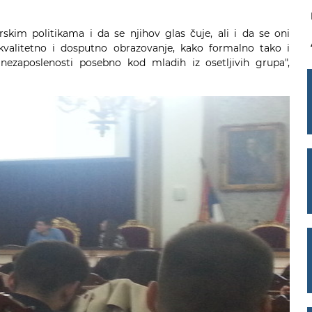
kim politikama i da se njihov glas čuje, ali i da se oni
valitetno i dosputno obrazovanje, kako formalno tako i
nezaposlenosti posebno kod mladih iz osetljivih grupa",