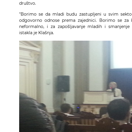
društvo.
"Borimo se da mladi budu zastupljeni u svim sektors
odgovorno odnose prema zajednici. Borimo se za k
neformalno, i za zapošljavanje mladih i smanjenje 
istakla je Klašnja.