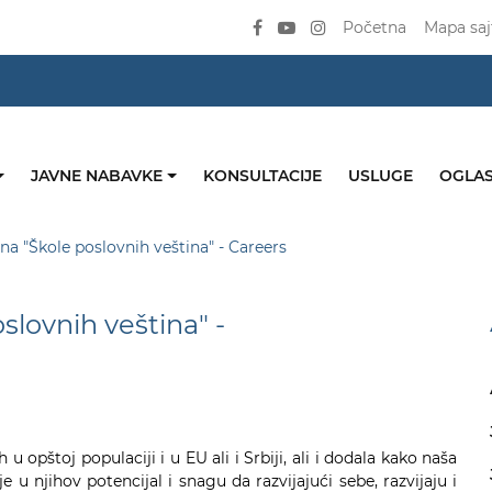
Početna
Mapa saj
JAVNE NABAVKE
KONSULTACIJE
USLUGE
OGLAS
na "Škole poslovnih veština" - Careers
slovnih veština" -
 opštoj populaciji i u EU ali i Srbiji, ali i dodala kako naša
 njihov potencijal i snagu da razvijajući sebe, razvijaju i