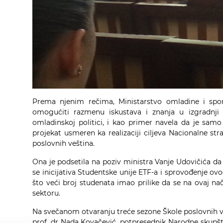
Prema njenim rečima, Ministarstvo omladine i spo
omogućiti razmenu iskustava i znanja u izgradnj
omladinskoj politici, i kao primer navela da je samo
projekat usmeren ka realizaciji ciljeva Nacionalne str
poslovnih veština.
Ona je podsetila na poziv ministra Vanje Udovičića da s
se inicijativa Studentske unije ETF-a i sprovođenje ovog
što veći broj studenata imao prilike da se na ovaj na
sektoru.
Na svečanom otvaranju treće sezone Škole poslovnih ve
prof. dr Nada Kovačević, potpresednik Narodne skupštin