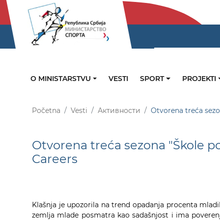
O MINISTARSTVU
VESTI
SPORT
PROJEKTI
Početna
Vesti
Активности
Otvorena treća sezo
Otvorena treća sezona "Škole po
Careers
Klašnja je upozorila na trend opadanja procenta mladih u
zemlja mlade posmatra kao sadašnjost i ima poverenje u