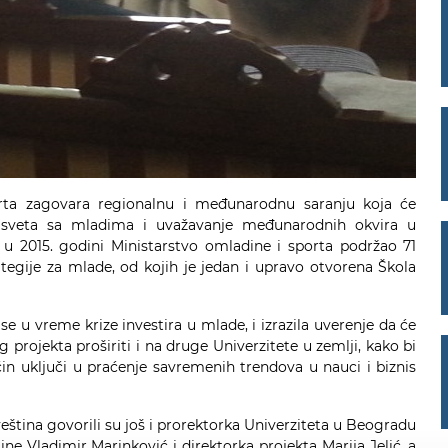
rta zagovara regionalnu i međunarodnu saranju koja će
i sveta sa mladima i uvažavanje međunarodnih okvira u
 u 2015. godini Ministarstvo omladine i sporta podržao 71
ategije za mlade, od kojih je jedan i upravo otvorena Škola
e u vreme krize investira u mlade, i izrazila uverenje da će
 projekta proširiti i na druge Univerzitete u zemlji, kako bi
čin uključi u praćenje savremenih trendova u nauci i biznis
ština govorili su još i prorektorka Univerziteta u Beogradu
e Vladimir Marinković i direktorka projekta Marija Jelić, a