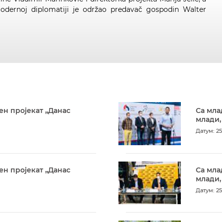
dernoj diplomatiji je održao predavač gospodin Walter
ен пројекат „Данас
Са мла
млади,
Датум: 25
ен пројекат „Данас
Са мла
млади,
Датум: 25