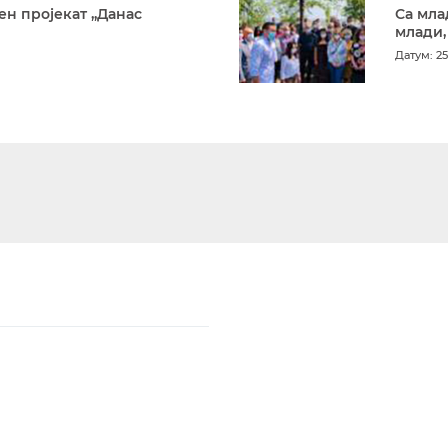
ен пројекат „Данас
Са мла
млади,
Датум: 25