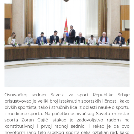
Osnivačkoj sednici Saveta za sport Republike Srbije
prisustvovao je veliki broj istaknutih sportskih ličnosti, kako
bivših sportista, tako i stručnih lica iz oblasti nauke o sportu
i medicine sporta. Na početku osnivačkog Saveta ministar
sporta Zoran Gajić istakao je zadovoljstvo radom na
konstitutivnoj i prvoj radnoj sednici i rekao je da ovo
novoformirano telo srpskog sporta čeka ozbiljan rad, kako