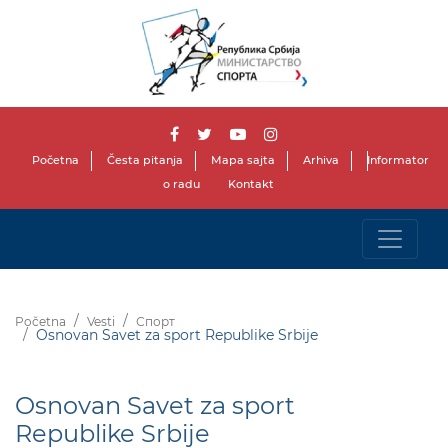
Početna
Česta pitanja
Mapa sajta
Arhiva
Informator
o radu
Kontakt
Početna
Vesti
Спорт
Osnovan Savet za sport Republike Srbije
Osnovan Savet za sport
Republike Srbije