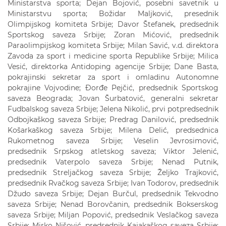
Ministarstva sporta; Dejan Bojović, posebni savetnik u
Ministarstvu sporta; Božidar Maljković, presednik
Olimpijskog komiteta Srbije; Davor Štefanek, predsednik
Sportskog saveza Srbije; Zoran Mićović, predsednik
Paraolimpijskog komiteta Srbije; Milan Savić, v.d. direktora
Zavoda za sport i medicine sporta Republike Srbije; Milica
Vesić, direktorka Antidoping agencije Srbije; Dane Basta,
pokrajinski sekretar za sport i omladinu Autonomne
pokrajine Vojvodine; Đorđe Pejčić, predsednik Sportskog
saveza Beograda; Jovan Šurbatović, generalni sekretar
Fudbalskog saveza Srbije; Jelena Nikolić, prvi potpredsednik
Odbojkaškog saveza Srbije; Predrag Danilović, predsednik
Košarkaškog saveza Srbije; Milena Delić, predsednica
Rukometnog saveza Srbije; Veselin Jevrosimović,
predsednik Srpskog atletskog saveza; Viktor Jelenić,
predsednik Vaterpolo saveza Srbije; Nenad Putnik,
predsednik Streljačkog saveza Srbije; Željko Trajković,
predsednik Rvačkog saveza Srbije; Ivan Todorov, predsednik
Džudo saveza Srbije; Dejan Burčul, predsednik Tekvodno
saveza Srbije; Nenad Borovčanin, predsednik Bokserskog
saveza Srbije; Miljan Popović, predsednik Veslačkog saveza
Srbije; Mirko Nišović, predsednik Kajakaškog saveza Srbije;