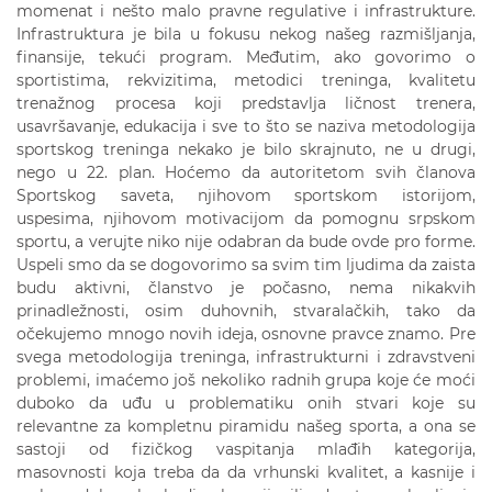
momenat i nešto malo pravne regulative i infrastrukture.
Infrastruktura je bila u fokusu nekog našeg razmišljanja,
finansije, tekući program. Međutim, ako govorimo o
sportistima, rekvizitima, metodici treninga, kvalitetu
trenažnog procesa koji predstavlja ličnost trenera,
usavršavanje, edukacija i sve to što se naziva metodologija
sportskog treninga nekako je bilo skrajnuto, ne u drugi,
nego u 22. plan. Hoćemo da autoritetom svih članova
Sportskog saveta, njihovom sportskom istorijom,
uspesima, njihovom motivacijom da pomognu srpskom
sportu, a verujte niko nije odabran da bude ovde pro forme.
Uspeli smo da se dogovorimo sa svim tim ljudima da zaista
budu aktivni, članstvo je počasno, nema nikakvih
prinadležnosti, osim duhovnih, stvaralačkih, tako da
očekujemo mnogo novih ideja, osnovne pravce znamo. Pre
svega metodologija treninga, infrastrukturni i zdravstveni
problemi, imaćemo još nekoliko radnih grupa koje će moći
duboko da uđu u problematiku onih stvari koje su
relevantne za kompletnu piramidu našeg sporta, a ona se
sastoji od fizičkog vaspitanja mlađih kategorija,
masovnosti koja treba da da vrhunski kvalitet, a kasnije i