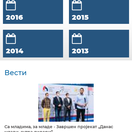
2016
2015
2014
2013
Вести
Са младима, за младе - Завршен пројекат „Данас
млади, сутра лидери”