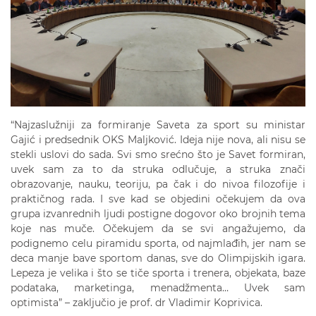
“Najzaslužniji za formiranje Saveta za sport su ministar
Gajić i predsednik OKS Maljković. Ideja nije nova, ali nisu se
stekli uslovi do sada. Svi smo srećno što je Savet formiran,
uvek sam za to da struka odlučuje, a struka znači
obrazovanje, nauku, teoriju, pa čak i do nivoa filozofije i
praktičnog rada. I sve kad se objedini očekujem da ova
grupa izvanrednih ljudi postigne dogovor oko brojnih tema
koje nas muče. Očekujem da se svi angažujemo, da
podignemo celu piramidu sporta, od najmlađih, jer nam se
deca manje bave sportom danas, sve do Olimpijskih igara.
Lepeza je velika i što se tiče sporta i trenera, objekata, baze
podataka, marketinga, menadžmenta… Uvek sam
optimista” – zaključio je prof. dr Vladimir Koprivica.