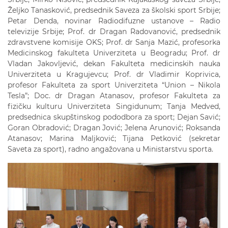
Željko Tanasković, predsednik Saveza za školski sport Srbije;
Petar Denda, novinar Radiodifuzne ustanove – Radio
televizije Srbije; Prof. dr Dragan Radovanović, predsednik
zdravstvene komisije OKS; Prof. dr Sanja Mazić, profesorka
Medicinskog fakulteta Univerziteta u Beogradu; Prof. dr
Vladan Jakovljević, dekan Fakulteta medicinskih nauka
Univerziteta u Kragujevcu; Prof. dr Vladimir Koprivica,
profesor Fakulteta za sport Univerziteta “Union – Nikola
Tesla”; Doc. dr Dragan Atanasov, profesor Fakulteta za
fizičku kulturu Univerziteta Singidunum; Tanja Medved,
predsednica skupštinskog pododbora za sport; Dejan Savić;
Goran Obradović; Dragan Jović; Jelena Arunović; Roksanda
Atanasov; Marina Maljković; Tijana Petković (sekretar
Saveta za sport), radno angažovana u Ministarstvu sporta.