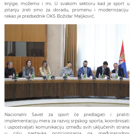
knjige, možemo i mi. U svakom sektoru kad je sport u
pitanju zreli smo za doradu, promenu i modernizaciju
rekao je predsednik OKS Božidar Maljković.
Nacionalni Savet za sport će predlagati i pratiti
implementaciju mera za razvoj srpskog sporta, koordinisati
i uspostvaljati komunikaciju između svih uključenih strana
u cilju nastavka pozicioniranja na međunarodnoj