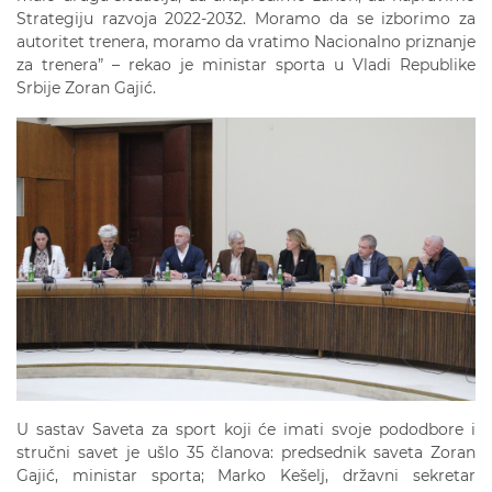
Strategiju razvoja 2022-2032. Moramo da se izborimo za
autoritet trenera, moramo da vratimo Nacionalno priznanje
za trenera” – rekao je ministar sporta u Vladi Republike
Srbije Zoran Gajić.
U sastav Saveta za sport koji će imati svoje pododbore i
stručni savet je ušlo 35 članova: predsednik saveta Zoran
Gajić, ministar sporta; Marko Kešelj, državni sekretar