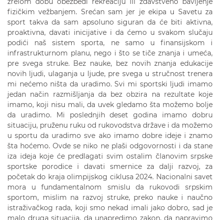
zrelom dobu obezbedi rekreaciju ili zdavstveno bavljenje
fizičkim vežbanjem. Srećan sam jer je ekipa u Savetu za
sport takva da sam apsoluno siguran da će biti aktivna,
proaktivna, davati inicijative i da ćemo u svakom slučaju
podići naš sistem sporta, ne samo u finansijskom i
infrastrukturnom planu, nego i što se tiče znanja i umeća,
pre svega struke. Bez nauke, bez novih znanja edukacije
novih ljudi, ulaganja u ljude, pre svega u stručnost trenera
mi nećemo ništa da uradimo. Svi mi sportski ljudi imamo
jedan način razmišljanja da bez obzira na rezultate koje
imamo, koji nisu mali, da uvek gledamo šta možemo bolje
da uradimo. Mi poslednjih deset godina imamo dobru
situaciju, pruženu ruku od rukovodstva države i da možemo
u sportu da uradimo sve ako imamo dobre ideje i znamo
šta hoćemo. Ovde se niko ne plaši odgovornosti i da stane
iza ideja koje će predlagati svim ostalim članovim srpske
sportske porodice i davati smernice za dalji razvoj, za
početak do kraja olimpijskog ciklusa 2024. Nacionalni savet
mora u fundamentalnom smislu da rukovodi srpskim
sportom, mislim na razvoj struke, preko nauke i naučno
istraživačkog rada, koji smo nekad imali jako dobro, sad je
malo druga situacija, da unapredimo zakon, da napravimo