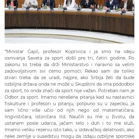
“Ministar Gajić, profesor Koprivica i ja smo na ideju
osnivanja Saveta za sport došli pre tri, četiri godine. Po
zakonu to treba da drži Ministarstvo i naravno sa velim
zadovoljstvom svi ćemo pomoći. Rekao sam da toliko
stvari treba da se uradi, najpre, ako Srbija želi da bude
ozbiljna država onda ne može u Skupštini da ima pododbor
za sport, to onda znači da sport nije važan. Potreban nam je
Odbor za sport. Imamo nerešena pitanja kad su nastavnici
fiskulture i profesori u pitanju, potpuno su u zapećku, ja
sam lično više učio od njih nego od matematičara,
lingvističara, istoričara itd. Naučili su me u životu, da
ustanem posle udarca, jačam telo i duh i to me služi.
Imamo veliku rezervu isto tako, u izdavačkoj delatnosti, ako
neke zemlje u susedstvu mogu da izdaju ozbiljne sportske