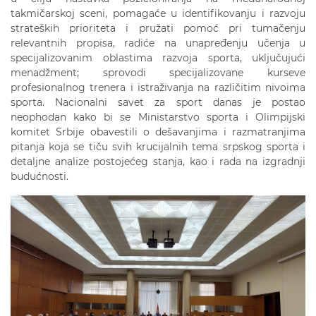
takmičarskoj sceni, pomagaće u identifikovanju i razvoju
strateških prioriteta i pružati pomoć pri tumačenju
relevantnih propisa, radiće na unapređenju učenja u
specijalizovanim oblastima razvoja sporta, uključujući
menadžment; sprovodi specijalizovane kurseve
profesionalnog trenera i istraživanja na različitim nivoima
sporta. Nacionalni savet za sport danas je postao
neophodan kako bi se Ministarstvo sporta i Olimpijski
komitet Srbije obavestili o dešavanjima i razmatranjima
pitanja koja se tiču svih krucijalnih tema srpskog sporta i
detaljne analize postojećeg stanja, kao i rada na izgradnji
budućnosti.