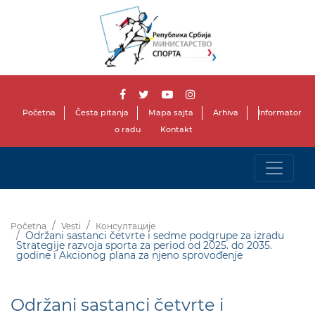
Početna
Česta pitanja
Mapa sajta
Arhiva
Informator
o radu
Kontakt
Početna
Vesti
Консултације
Održani sastanci četvrte i sedme podgrupe za izradu
Strategije razvoja sporta za period od 2025. do 2035.
godine i Akcionog plana za njeno sprovođenje
Održani sastanci četvrte i