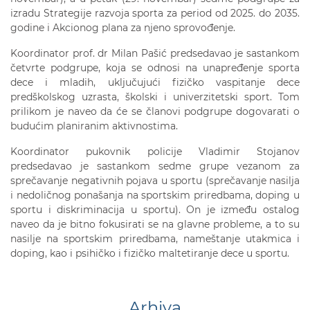
izradu Strategije razvoja sporta za period od 2025. do 2035.
godine i Akcionog plana za njeno sprovođenje.
Koordinator prof. dr Milan Pašić predsedavao je sastankom
četvrte podgrupe, koja se odnosi na unapređenje sporta
dece i mladih, uključujući fizičko vaspitanje dece
predškolskog uzrasta, školski i univerzitetski sport. Tom
prilikom je naveo da će se članovi podgrupe dogovarati o
budućim planiranim aktivnostima.
Koordinator pukovnik policije Vladimir Stojanov
predsedavao je sastankom sedme grupe vezanom za
sprečavanje negativnih pojava u sportu (sprečavanje nasilja
i nedoličnog ponašanja na sportskim priredbama, doping u
sportu i diskriminacija u sportu). On je između ostalog
naveo da je bitno fokusirati se na glavne probleme, a to su
nasilje na sportskim priredbama, nameštanje utakmica i
doping, kao i psihičko i fizičko maltetiranje dece u sportu.
Arhiva