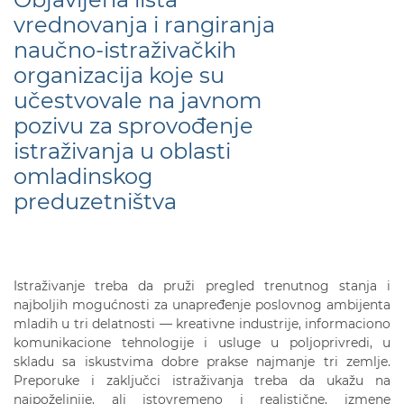
vrednovanja i rangiranja
naučno-istraživačkih
organizacija koje su
učestvovale na javnom
pozivu za sprovođenje
istraživanja u oblasti
omladinskog
preduzetništva
Istraživanje treba da pruži pregled trenutnog stanja i
najboljih mogućnosti za unapređenje poslovnog ambijenta
mladih u tri delatnosti ― kreativne industrije, informaciono
komunikacione tehnologije i usluge u poljoprivredi, u
skladu sa iskustvima dobre prakse najmanje tri zemlje.
Preporuke i zaključci istraživanja treba da ukažu na
najpoželjnije, ali istovremeno i realistične, izmene