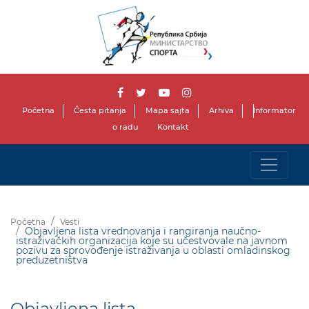
Početna
Česta pitanja
Mapa sajta
Arhiva
Informator
o radu
Kontakt
Početna
Vesti
Objavljena lista vrednovanja i rangiranja naučno-
istraživačkih organizacija koje su učestvovale na javnom
pozivu za sprovođenje istraživanja u oblasti omladinskog
preduzetništva
Objavljena lista