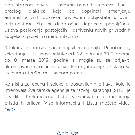
regulatornog okvira i administrativnih zahteva, kao i
predlog olakšica koje će doprineti smanjenju
administrativnih obaveza privrednih subjektata u ovim
delatnostima, što bi dugoročno doprinelo poboljšanju
uslova poslovanja postojećih i osnivanju novih privrednih
subjekata, posebno među mladima.
Konkurs je bio raspisan i objavljen na sajtu Republičkog
sekretarijata za javne politike od 22. februara 2016. godine
do 8. marta 2016. godine a mogle su se prijaviti
akreditovane naučno-istraživačke organizacije u skladu sa
uslovima utvrđenim u javnom pozivu.
Komisija za ocenu i selekciju dostavljenih prijava, koju je
imenovala Švajcarska agencija za razvoj i saradnju (SDC), je
utvrdila Preliminarnu listu vrednovanja i rangiranja
pristiglih prijava. Više informacija i Listu možete videti
OVDE
.
Arhiva