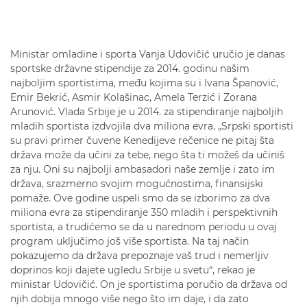
Ministar omladine i sporta Vanja Udovičić uručio je danas
sportske državne stipendije za 2014. godinu našim
najboljim sportistima, među kojima su i Ivana Španović,
Emir Bekrić, Asmir Kolašinac, Amela Terzić i Zorana
Arunović. Vlada Srbije je u 2014. za stipendiranje najboljih
mladih sportista izdvojila dva miliona evra. „Srpski sportisti
su pravi primer čuvene Kenedijeve rečenice ne pitaj šta
država može da učini za tebe, nego šta ti možeš da učiniš
za nju. Oni su najbolji ambasadori naše zemlje i zato im
država, srazmerno svojim mogućnostima, finansijski
pomaže. Ove godine uspeli smo da se izborimo za dva
miliona evra za stipendiranje 350 mladih i perspektivnih
sportista, a trudićemo se da u narednom periodu u ovaj
program uključimo još više sportista. Na taj način
pokazujemo da država prepoznaje vaš trud i nemerljiv
doprinos koji dajete ugledu Srbije u svetu“, rekao je
ministar Udovičić. On je sportistima poručio da država od
njih dobija mnogo više nego što im daje, i da zato