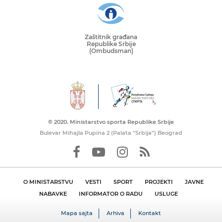
Zaštitnik građana
Republike Srbije
(Ombudsman)
© 2020. Ministarstvo sporta Republike Srbije
Bulevar Mihajla Pupina 2 (Palata “Srbija”) Beograd
O MINISTARSTVU
VESTI
SPORT
PROJEKTI
JAVNE
NABAVKE
INFORMATOR O RADU
USLUGE
Mapa sajta
Arhiva
Kontakt