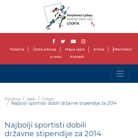
Početna
Česta pitanja
Mapa sajta
Arhiva
Informator
o radu
Kontakt
Početna
Vesti
Спорт
Najbolji sportisti dobili državne stipendije za 2014
Najbolji sportisti dobili
državne stipendije za 2014