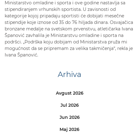
Ministarstvo omladine i sporta i ove godine nastavlja sa
stipendiranjem vrhunskih sportista. U zavisnosti od
kategorije kojoj pripadaju sportisti će dobijati mesečne
stipendije koje iznose od 35 do 76 hiljada dinara. Osvajačica
bronzane medalje na svetskom prvenstvu, atletičarka Ivana
Španović zavhalila je Ministarstvu omladine i sporta na
podršci. „Podrška koju dobijam od Ministarstva pruža mi
mogućnost da se pripremam za velika takmičenja“, rekla je
Ivana Španović.
Arhiva
Avgust 2026
Jul 2026
Jun 2026
Maj 2026