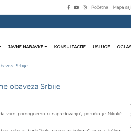
Početna
Mapa saj
JAVNE NABAVKE
KONSULTACIJE
USLUGE
OGLAS
obaveza Srbije
ne obaveza Srbije
e da vam pomognemo u napredovanju", poručio je Nikolić
.
rbija treba da bude "bolja prema najboljima", jer su u teškim