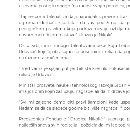
uslovima postigli mnogo "na radost svojih porodica, pro
"Taj nesporni talenat za dalji napredak s pravom traž
ogroman domaći zadatak - da vas podržimo, da p
pedagoškim pravilima koja podrazumevaju ozbiljan o
novom metodikom nastave", ukazao je Nikolić.
Da u Srbiji ima mnogo talentovane dece koju treba n
Udovičić koji je, obraćajući se prisutnima, rekao da po
na raznim takmičenjima.
"Pred vama je sjajan put jer tek ste krenuli. Pokušaćem
rekao je Udovičić.
Ministar prosvete, nauke i tehnološkog razvoja Srđan V
ima još onih kojih zaslužuju nagrade, ali da ih država jo
"Svi mi zajedno ćemo biti pravi šampioni kada uspe
Nadam se da će sledeće godine biti više nagrada'''', por
Predsednica Fondacije ''Dragica Nikolić'', supruga 
najlepših snova svih roditelja i poželela da im lap top r