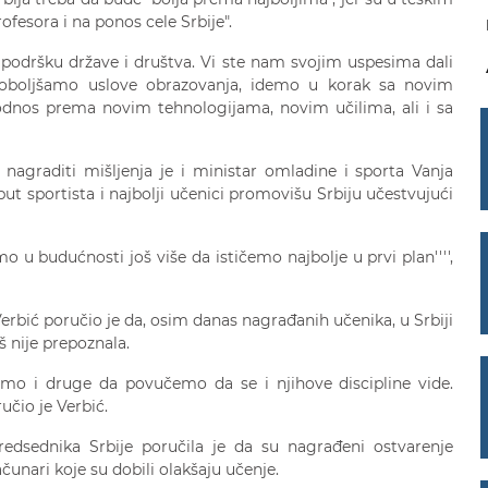
fesora i na ponos cele Srbije".
i podršku države i društva. Vi ste nam svojim uspesima dali
oboljšamo uslove obrazovanja, idemo u korak sa novim
dnos prema novim tehnologijama, novim učilima, ali i sa
agraditi mišljenja je i ministar omladine i sporta Vanja
put sportista i najbolji učenici promovišu Srbiju učestvujući
o u budućnosti još više da ističemo najbolje u prvi plan'''',
erbić poručio je da, osim danas nagrađanih učenika, u Srbiji
š nije prepoznala.
mo i druge da povučemo da se i njihove discipline vide.
učio je Verbić.
predsednika Srbije poručila je da su nagrađeni ostvarenje
ačunari koje su dobili olakšaju učenje.