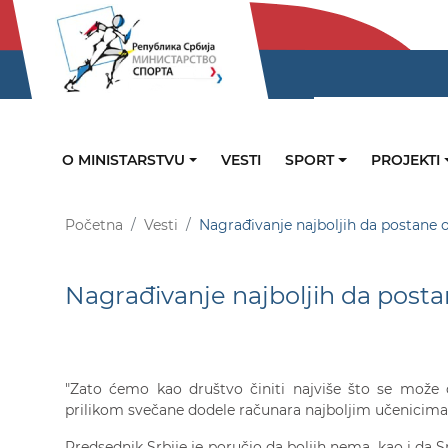
O MINISTARSTVU
VESTI
SPORT
PROJEKTI
Početna
Vesti
Nagrađivanje najboljih da postane 
Nagrađivanje najboljih da posta
"Zato ćemo kao društvo činiti najviše što se mož
prilikom svečane dodele računara najboljim učenicima
Predsednik Srbije je poručio da boljih nema, kao i da S