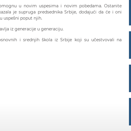
pomognu u novim uspesima i novim pobedama. Ostanite
 kazala je supruga predsednika Srbije, dodajući da će i oni
 uspešni poput njih.
avlja iz generacije u generaciju.
ovnih i srednjih škola iz Srbije koji su učestvovali na