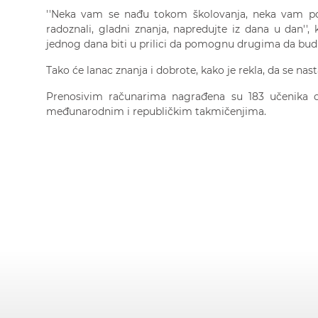
''Neka vam se nađu tokom školovanja, neka vam 
radoznali, gladni znanja, napredujte iz dana u dan'',
jednog dana biti u prilici da pomognu drugima da budu
Tako će lanac znanja i dobrote, kako je rekla, da se nast
Prenosivim računarima nagrađena su 183 učenika osn
međunarodnim i republičkim takmičenjima.