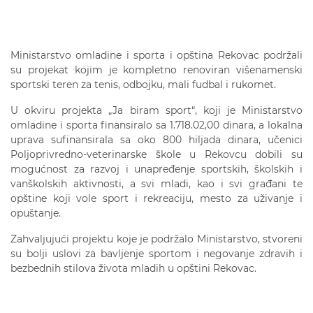
Ministarstvo omladine i sporta i opština Rekovac podržali
su projekat kojim je kompletno renoviran višenamenski
sportski teren za tenis, odbojku, mali fudbal i rukomet.
U okviru projekta „Ja biram sport“, koji je Ministarstvo
omladine i sporta finansiralo sa 1.718.02,00 dinara, a lokalna
uprava sufinansirala sa oko 800 hiljada dinara, učenici
Poljoprivredno-veterinarske škole u Rekovcu dobili su
mogućnost za razvoj i unapređenje sportskih, školskih i
vanškolskih aktivnosti, a svi mladi, kao i svi građani te
opštine koji vole sport i rekreaciju, mesto za uživanje i
opuštanje.
Zahvaljujući projektu koje je podržalo Ministarstvo, stvoreni
su bolji uslovi za bavljenje sportom i negovanje zdravih i
bezbednih stilova života mladih u opštini Rekovac.