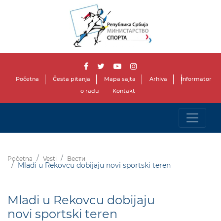
Početna
Česta pitanja
Mapa sajta
Arhiva
Informator
o radu
Kontakt
Početna
Vesti
Вести
Mladi u Rekovcu dobijaju novi sportski teren
Mladi u Rekovcu dobijaju
novi sportski teren