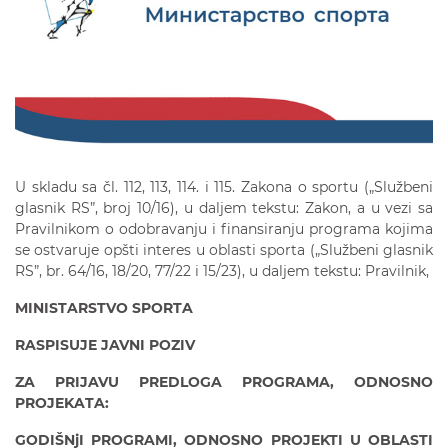
U skladu sa čl. 112, 113, 114. i 115. Zakona o sportu („Službeni
glasnik RS”, broj 10/16), u daljem tekstu: Zakon, a u vezi sa
Pravilnikom o odobravanju i finansiranju programa kojima
se ostvaruje opšti interes u oblasti sporta („Službeni glasnik
RS”, br. 64/16, 18/20, 77/22 i 15/23), u daljem tekstu: Pravilnik,
MINISTARSTVO SPORTA
RASPISUJE JAVNI POZIV
ZA PRIJAVU PREDLOGA PROGRAMA
,
ODNOSNO
PROJEKA
TA:
GODIŠNjI
PROGRAM
I,
ODNOSNO PROJEKT
I
U OBLASTI