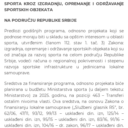
SPORTA KROZ IZGRADNjU, OPREMANjE I ODRŽAVANjE
SPORTSKIH OBJEKATA
NA PODRUČJU REPUBLIKE SRBIJE
Predlozi godišnjih programa, odnosno projekata koji se
podnose moraju biti u skladu sa opštim interesom u oblasti
sporta, utvrđenim članom 112. stav 1. tač. 3) Zakona:
izgradnja, opremanje i održavanje sportskih objekata koji su
od značaja za razvoj sporta na celom području Republike
Srbije, vodeći računa o regionalnoj pokrivenosti i stepenu
razvoja sportske infrastrukture u jedinicama lokalne
samouprave.
Sredstva za finansiranje programa, odnosno projekata biće
planirana u budžetu Ministarstva sporta (u daljem tekstu:
Ministarstvo) za 2025. godinu, na poziciji 463 – Transferi
ostalim nivoima vlasti. Ova sredstva, na osnovu Zakona o
finansiranju lokalne samouprave („Službeni glasnik RS”, br.
62/06, 47/11, 93/12, 99/13 – usklađeni din. izn, 125/14 –
usklađeni din. izn, 95/15 – usklađeni din. izn, 83/16, 91/16 –
usklađeni din. izn, 104/16 – dr. zakon, 96/17 – usklađeni din.