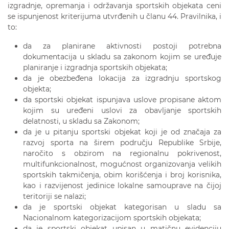
izgradnje, opremanja i održavanja sportskih objekata ceni
se ispunjenost kriterijuma utvrđenih u članu 44. Pravilnika, i
to:
da za planirane aktivnosti postoji potrebna
dokumentacija u skladu sa zakonom kojim se uređuje
planiranje i izgradnja sportskih objekata;
da je obezbeđena lokacija za izgradnju sportskog
objekta;
da sportski objekat ispunjava uslove propisane aktom
kojim su uređeni uslovi za obavljanje sportskih
delatnosti, u skladu sa Zakonom;
da je u pitanju sportski objekat koji je od značaja za
razvoj sporta na širem području Republike Srbije,
naročito s obzirom na regionalnu pokrivenost,
multifunkcionalnost, mogućnost organizovanja velikih
sportskih takmičenja, obim korišćenja i broj korisnika,
kao i razvijenost jedinice lokalne samouprave na čijoj
teritoriji se nalazi;
da je sportski objekat kategorisan u sladu sa
Nacionalnom kategorizacijom sportskih objekata;
da je sportski objekat upisan u matičnu evidenciju