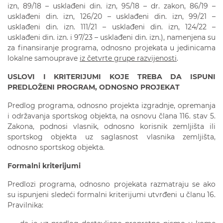
izn, 89/18 – usklađeni din. izn, 95/18 – dr. zakon, 86/19 –
usklađeni din. izn, 126/20 – usklađeni din. izn, 99/21 –
usklađeni din. izn. 111/21 – usklađeni din. izn, 124/22 –
usklađeni din. izn. i 97/23 – usklađeni din. izn.), namenjena su
za finansiranje programa, odnosno projekata u jedinicama
lokalne samouprave
iz četvrte grupe razvijenosti
.
USLOVI I KRITERIJUMI KOJE TREBA DA ISPUNI
PREDLOŽENI PROGRAM,
ODNOSNO PROJEKAT
Predlog programa, odnosno projekta izgradnje, opremanja
i održavanja sportskog objekta, na osnovu člana 116. stav 5.
Zakona, podnosi vlasnik, odnosno korisnik zemljišta ili
sportskog objekta uz saglasnost vlasnika zemljišta,
odnosno sportskog objekta.
Formalni kriterijumi
Predlozi programa, odnosno projekata razmatraju se ako
su ispunjeni sledeći formalni kriterijumi utvrđeni u članu 16.
Pravilnika: