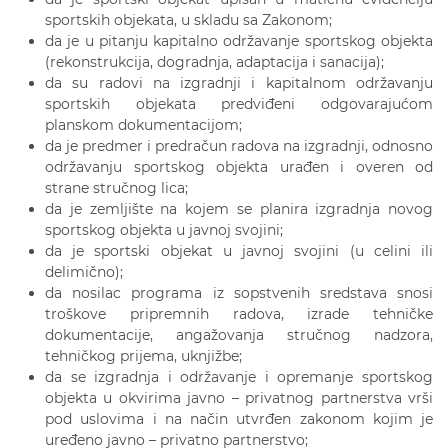
sportskih objekata, u skladu sa Zakonom;
da je u pitanju kapitalno održavanje sportskog objekta
(rekonstrukcija, dogradnja, adaptacija i sanacija);
da su radovi na izgradnji i kapitalnom održavanju
sportskih objekata predviđeni odgovarajućom
planskom dokumentacijom;
da je predmer i predračun radova na izgradnji, odnosno
održavanju sportskog objekta urađen i overen od
strane stručnog lica;
da je zemljište na kojem se planira izgradnja novog
sportskog objekta u javnoj svojini;
da je sportski objekat u javnoj svojini (u celini ili
delimično);
da nosilac programa iz sopstvenih sredstava snosi
troškove pripremnih radova, izrade tehničke
dokumentacije, angažovanja stručnog nadzora,
tehničkog prijema, uknjižbe;
da se izgradnja i održavanje i opremanje sportskog
objekta u okvirima javno – privatnog partnerstva vrši
pod uslovima i na način utvrđen zakonom kojim je
uređeno javno – privatno partnerstvo;