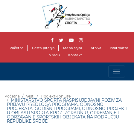
Početna
Česta pitanja
Mapa sajta
Arhiva
Informator
o radu
Kontakt
Početna
Vesti
Пројекти опште
MINISTARSTVO SPORTA RASPISUJE JAVNI POZIV ZA
PRIJAVU PREDLOGA PROGRAMA, ODNOSNO
PROJEKATA: GODIŠNjI PROGRAMI, ODNOSNO PROJEKTI
U OBLASTI SPORTA KROZ IZGRADNjU, OPREMANjE I
ODRŽAVANjE SPORTSKIH OBJEKATA NA PODRUČJU
REPUBLIKE SRBIJE