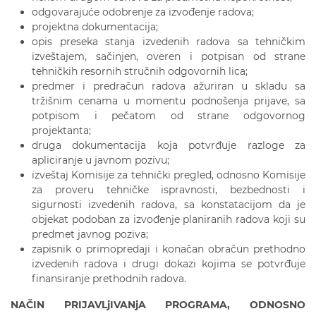
odgovarajuće odobrenje za izvođenje radova;
projektna dokumentacija;
opis preseka stanja izvedenih radova sa tehničkim
izveštajem, sačinjen, overen i potpisan od strane
tehničkih resornih stručnih odgovornih lica;
predmer i predračun radova ažuriran u skladu sa
tržišnim cenama u momentu podnošenja prijave, sa
potpisom i pečatom od strane odgovornog
projektanta;
druga dokumentacija koja potvrđuje razloge za
apliciranje u javnom pozivu;
izveštaj Komisije za tehnički pregled, odnosno Komisije
za proveru tehničke ispravnosti, bezbednosti i
sigurnosti izvedenih radova, sa konstatacijom da je
objekat podoban za izvođenje planiranih radova koji su
predmet javnog poziva;
zapisnik o primopredaji i konačan obračun prethodno
izvedenih radova i drugi dokazi kojima se potvrđuje
finansiranje prethodnih radova.
NAČIN PRIJAVLjIVANjA PROGRAMA,
ODNOSNO