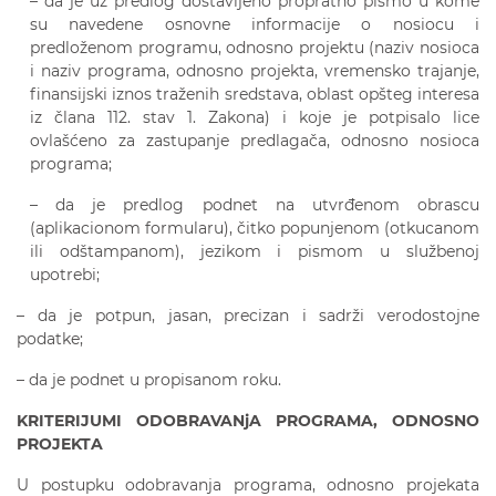
– da je uz predlog dostavljeno propratno pismo u kome
su navedene osnovne informacije o nosiocu i
predloženom programu, odnosno projektu (naziv nosioca
i naziv programa, odnosno projekta, vremensko trajanje,
finansijski iznos traženih sredstava, oblast opšteg interesa
iz člana 112. stav 1. Zakona) i koje je potpisalo lice
ovlašćeno za zastupanje predlagača, odnosno nosioca
programa;
– da je predlog podnet na utvrđenom obrascu
(aplikacionom formularu), čitko popunjenom (otkucanom
ili odštampanom), jezikom i pismom u službenoj
upotrebi;
– da je potpun, jasan, precizan i sadrži verodostojne
podatke;
– da je podnet u propisanom roku.
KRITERIJUMI ODOBRAVANjA PROGRAMA, ODNOSNO
PROJEKTA
U postupku odobravanja programa, odnosno projekata