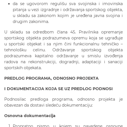
da se ugovorom regulišu sva svojinska i imovinska
pitanja u vezi izgradnje i održavanja sportskog objekta,
u skladu sa zakonom kojim je uređena javna svojina i
drugim zakonima.
U skladu sa odredbom člana 45. Pravilnika opremanje
sportskog objekta podrazumeva opremu koja se ugrađuje
u sportski objekat i sa njim čini funkcionalnu tehničko –
tehnološku celinu. Održavanje sportskog objekta
podrazumeva kapitalno održavanje u smislu izvođenja
radova na rekonstrukciji, dogradnji, adaptaciji i sanaciji
sportskih objekata.
PREDLOG PROGRAMA, ODNOSNO PROJEKTA
I DOKUMENTACIJA KOJA SE UZ PREDLOG PODNOSI
Podnosilac predloga programa, odnosno projekta je
obavezan da dostavi sledeću dokumentaciju:
O
snovna
dokumentacija
Propratno pismo u kojem su navedene osnovne