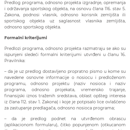
Predlog programa, odnosno projekta izgradnje, opremanja
i održavanja sportskog objekta, na osnovu člana 116. stav 5.
Zakona, podnosi vlasnik, odnosno korisnik zemljišta ili
sportskog objekta uz saglasnost vlasnika zemljišta,
odnosno sportskog objekta.
Formalni kriterijumi
Predlozi programa, odnosno projekta razmatraju se ako su
ispunjeni sledeći formalni kriterijumi utvrđeni u članu 16.
Pravilnika:
– da je uz predlog dostavljeno propratno pismo u kome su
navedene osnovne informacije o nosiocu i predloženom
programu, odnosno projektu (naziv nosioca i naziv
programa, odnosno projekata, vremensko trajanje,
finansijski iznos traženih sredstava, oblast opšteg interesa
iz člana 112. stav 1. Zakona) i koje je potpisalo lice ovlašćeno
za zastupanje predlagača, odnosno nosioca programa;
– da je predlog podnet na utvrđenom obrascu
(aplikacionom formularu), čitko popunjenom (otkucanom