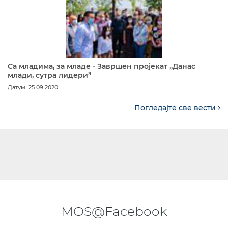
Са младима, за младе - Завршен пројекат „Данас
млади, сутра лидери”
Датум: 25.09.2020
Погледајте све вести
MOS@Facebook