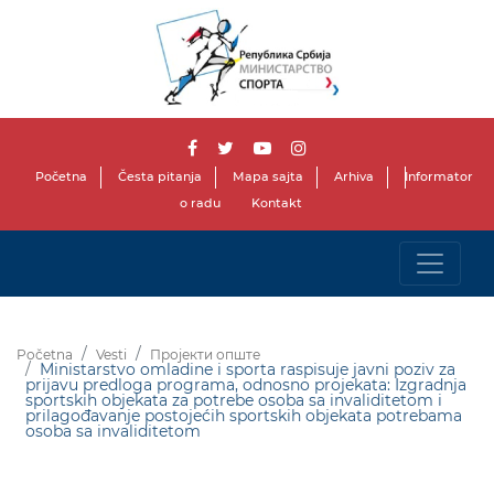
Početna
Česta pitanja
Mapa sajta
Arhiva
Informator
o radu
Kontakt
Početna
Vesti
Пројекти опште
Ministarstvo omladine i sporta raspisuje javni poziv za
prijavu predloga programa, odnosno projekata: Izgradnja
sportskih objekata za potrebe osoba sa invaliditetom i
prilagođavanje postojećih sportskih objekata potrebama
osoba sa invaliditetom