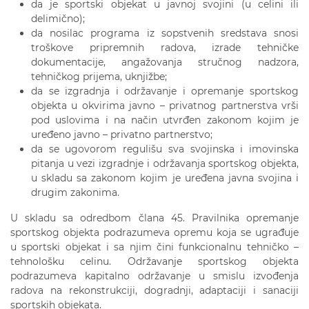
da je sportski objekat u javnoj svojini (u celini ili
delimično);
da nosilac programa iz sopstvenih sredstava snosi
troškove pripremnih radova, izrade tehničke
dokumentacije, angažovanja stručnog nadzora,
tehničkog prijema, uknjižbe;
da se izgradnja i održavanje i opremanje sportskog
objekta u okvirima javno – privatnog partnerstva vrši
pod uslovima i na način utvrđen zakonom kojim je
uređeno javno – privatno partnerstvo;
da se ugovorom regulišu sva svojinska i imovinska
pitanja u vezi izgradnje i održavanja sportskog objekta,
u skladu sa zakonom kojim je uređena javna svojina i
drugim zakonima.
U skladu sa odredbom člana 45. Pravilnika opremanje
sportskog objekta podrazumeva opremu koja se ugrađuje
u sportski objekat i sa njim čini funkcionalnu tehničko –
tehnološku celinu. Održavanje sportskog objekta
podrazumeva kapitalno održavanje u smislu izvođenja
radova na rekonstrukciji, dogradnji, adaptaciji i sanaciji
sportskih objekata.