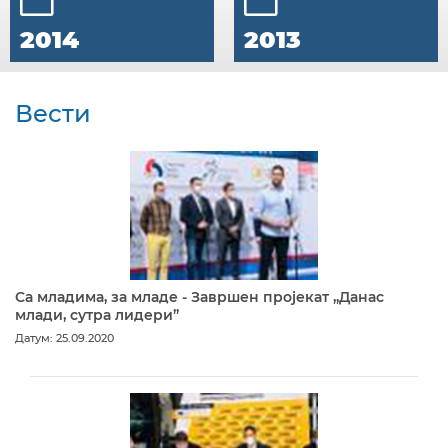
2014
2013
Вести
Са младима, за младе - Завршен пројекат „Данас
млади, сутра лидери”
Датум: 25.09.2020