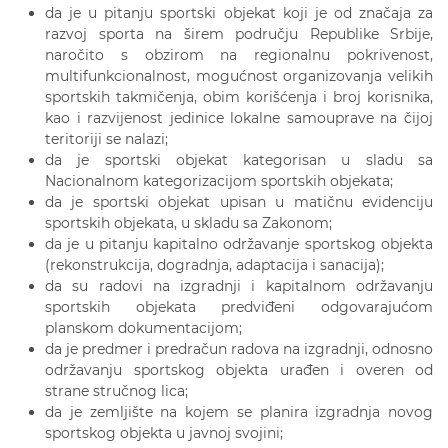
da je u pitanju sportski objekat koji je od značaja za
razvoj sporta na širem području Republike Srbije,
naročito s obzirom na regionalnu pokrivenost,
multifunkcionalnost, mogućnost organizovanja velikih
sportskih takmičenja, obim korišćenja i broj korisnika,
kao i razvijenost jedinice lokalne samouprave na čijoj
teritoriji se nalazi;
da je sportski objekat kategorisan u sladu sa
Nacionalnom kategorizacijom sportskih objekata;
da je sportski objekat upisan u matičnu evidenciju
sportskih objekata, u skladu sa Zakonom;
da je u pitanju kapitalno održavanje sportskog objekta
(rekonstrukcija, dogradnja, adaptacija i sanacija);
da su radovi na izgradnji i kapitalnom održavanju
sportskih objekata predviđeni odgovarajućom
planskom dokumentacijom;
da je predmer i predračun radova na izgradnji, odnosno
održavanju sportskog objekta urađen i overen od
strane stručnog lica;
da je zemljište na kojem se planira izgradnja novog
sportskog objekta u javnoj svojini;