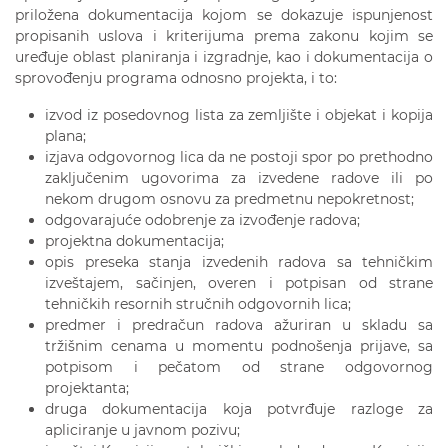
priložena dokumentacija kojom se dokazuje ispunjenost
propisanih uslova i kriterijuma prema zakonu kojim se
uređuje oblast planiranja i izgradnje, kao i dokumentacija o
sprovođenju programa odnosno projekta, i to:
izvod iz posedovnog lista za zemljište i objekat i kopija
plana;
izjava odgovornog lica da ne postoji spor po prethodno
zaključenim ugovorima za izvedene radove ili po
nekom drugom osnovu za predmetnu nepokretnost;
odgovarajuće odobrenje za izvođenje radova;
projektna dokumentacija;
opis preseka stanja izvedenih radova sa tehničkim
izveštajem, sačinjen, overen i potpisan od strane
tehničkih resornih stručnih odgovornih lica;
predmer i predračun radova ažuriran u skladu sa
tržišnim cenama u momentu podnošenja prijave, sa
potpisom i pečatom od strane odgovornog
projektanta;
druga dokumentacija koja potvrđuje razloge za
apliciranje u javnom pozivu;