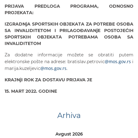
PRIJAVA PREDLOGA PROGRAMA, ODNOSNO
PROJEKA
TA:
IZGRADNjA SPORTSKIH OBJEKATA ZA POTREBE OSOBA
SA INVALIDITETOM I
PRILAGOĐAVANjE POSTOJEĆIH
SPORTSKIH OBJEKATA POTREBAMA OSOBA SA
INVALIDITETOM
Za dodatne informacije možete se obratiti putem
@mos.gov.rs
elektronske pošte na adrese: bratislav.petrovic
i
@mos.gov.rs
marija.kuzeljevic
.
KRAJNjI ROK ZA DOSTAVU PRIJAVA JE
15
. MART
2022. GODINE
Arhiva
Avgust 2026