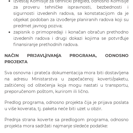
izveštaj Komisije za tehnički pregled, odnosno Komisije
za proveru tehničke ispravnosti, bezbednosti i
sigurnosti izvedenih radova, sa konstatacijom da je
objekat podoban za izvođenje planiranih radova koji su
predmet javnog poziva;
zapisnik o primopredaji i konačan obračun prethodno
izvedenih radova i drugi dokazi kojima se potvrđuje
finansiranje prethodnih radova.
NAČIN PRIJAVLjIVANjA PROGRAMA,
ODNOSNO
PROJEKTA
Sva osnovna i prateća dokumentacija mora biti dostavljena
na adresu Ministarstva u zapečaćenoj koverti/paketu,
zaštićenoj od oštećenja koja mogu nastati u transportu,
preporučenom poštom, kurirom ili lično.
Predlog programa, odnosno projekta čija je prijava poslata
u više koverata, tj. paketa neće biti uzet u obzir.
Prednja strana koverte sa predlogom programa, odnosno
projekta mora sadržati najmanje sledeće podatke: