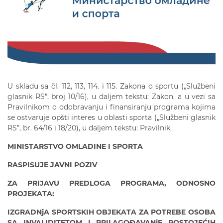
U skladu sa čl. 112, 113, 114. i 115. Zakona o sportu („Službeni
glasnik RS”, broj 10/16), u daljem tekstu: Zakon, a u vezi sa
Pravilnikom o odobravanju i finansiranju programa kojima
se ostvaruje opšti interes u oblasti sporta („Službeni glasnik
RS”, br. 64/16 i 18/20), u daljem tekstu: Pravilnik,
MINISTARSTVO OMLADINE I SPORTA
RASPISUJE JAVNI POZIV
ZA PRIJAVU PREDLOGA PROGRAMA,
ODNOSNO
PROJEKATA
:
IZGRADNjA SPORTSKIH OBJEKATA ZA POTREBE OSOBA
SA INVALIDITETOM I PRILAGOĐAVANjE POSTOJEĆIH