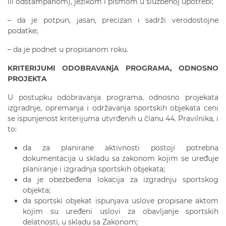
ili odštampanom), jezikom i pismom u službenoj upotrebi;
– da je potpun, jasan, precizan i sadrži verodostojne
podatke;
– da je podnet u propisanom roku.
KRITERIJUMI ODOBRAVANjA PROGRAMA, ODNOSNO
PROJEKTA
U postupku odobravanja programa, odnosno projekata
izgradnje, opremanja i održavanja sportskih objekata ceni
se ispunjenost kriterijuma utvrđenih u članu 44. Pravilnika, i
to:
da za planirane aktivnosti postoji potrebna
dokumentacija u skladu sa zakonom kojim se uređuje
planiranje i izgradnja sportskih objekata;
da je obezbeđena lokacija za izgradnju sportskog
objekta;
da sportski objekat ispunjava uslove propisane aktom
kojim su uređeni uslovi za obavljanje sportskih
delatnosti, u skladu sa Zakonom;