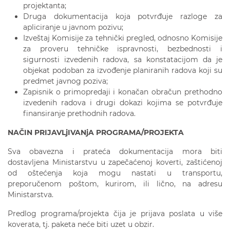
projektanta;
Druga dokumentacija koja potvrđuje razloge za
apliciranje u javnom pozivu;
Izveštaj Komisije za tehnički pregled, odnosno Komisije
za proveru tehničke ispravnosti, bezbednosti i
sigurnosti izvedenih radova, sa konstatacijom da je
objekat podoban za izvođenje planiranih radova koji su
predmet javnog poziva;
Zapisnik o primopredaji i konačan obračun prethodno
izvedenih radova i drugi dokazi kojima se potvrđuje
finansiranje prethodnih radova.
NAČIN PRIJAVLjIVANjA PROGRAMA/
PROJEKTA
Sva obavezna i prateća dokumentacija mora biti
dostavljena Ministarstvu u zapečaćenoj koverti, zaštićenoj
od oštećenja koja mogu nastati u transportu,
preporučenom poštom, kurirom, ili lično, na adresu
Ministarstva.
Predlog programa/projekta čija je prijava poslata u više
koverata, tj. paketa neće biti uzet u obzir.