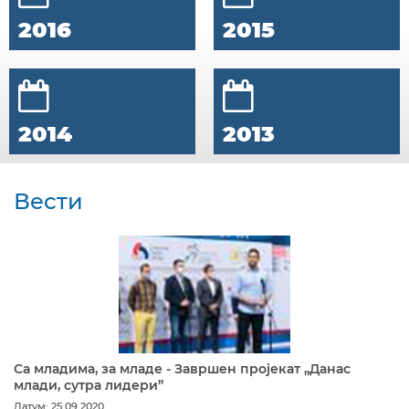
2016
2015
2014
2013
Вести
Са младима, за младе - Завршен пројекат „Данас
млади, сутра лидери”
Датум: 25.09.2020