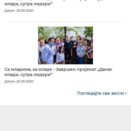
млади, сутра лидери”
Датум: 25.09.2020
Са младима, за младе - Завршен пројекат „Данас
млади, сутра лидери”
Датум: 25.09.2020
Погледајте све вести