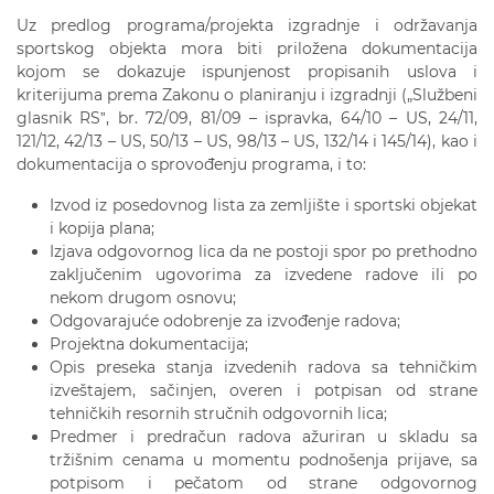
Uz predlog programa/projekta izgradnje i održavanja
sportskog objekta mora biti priložena dokumentacija
kojom se dokazuje ispunjenost propisanih uslova i
kriterijuma prema Zakonu o planiranju i izgradnji („Službeni
glasnik RSˮ, br. 72/09, 81/09 – ispravka, 64/10 – US, 24/11,
121/12, 42/13 – US, 50/13 – US, 98/13 – US, 132/14 i 145/14), kao i
dokumentacija o sprovođenju programa, i to:
Izvod iz posedovnog lista za zemljište i sportski objekat
i kopija plana;
Izjava odgovornog lica da ne postoji spor po prethodno
zaključenim ugovorima za izvedene radove ili po
nekom drugom osnovu;
Odgovarajuće odobrenje za izvođenje radova;
Projektna dokumentacija;
Opis preseka stanja izvedenih radova sa tehničkim
izveštajem, sačinjen, overen i potpisan od strane
tehničkih resornih stručnih odgovornih lica;
Predmer i predračun radova ažuriran u skladu sa
tržišnim cenama u momentu podnošenja prijave, sa
potpisom i pečatom od strane odgovornog