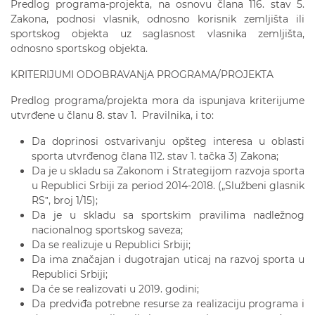
Predlog programa-projekta, na osnovu člana 116. stav 5.
Zakona, podnosi vlasnik, odnosno korisnik zemljišta ili
sportskog objekta uz saglasnost vlasnika zemljišta,
odnosno sportskog objekta.
KRITERIJUMI ODOBRAVANjA PROGRAMA/PROJEKTA
Predlog programa/projekta mora da ispunjava kriterijume
utvrđene u članu 8. stav 1. Pravilnika, i to:
Da doprinosi ostvarivanju opšteg interesa u oblasti
sporta utvrđenog člana 112. stav 1. tačka 3) Zakona;
Da je u skladu sa Zakonom i Strategijom razvoja sporta
u Republici Srbiji za period 2014-2018. („Službeni glasnik
RSˮ, broj 1/15);
Da je u skladu sa sportskim pravilima nadležnog
nacionalnog sportskog saveza;
Da se realizuje u Republici Srbiji;
Da ima značajan i dugotrajan uticaj na razvoj sporta u
Republici Srbiji;
Da će se realizovati u 2019. godini;
Da predviđa potrebne resurse za realizaciju programa i