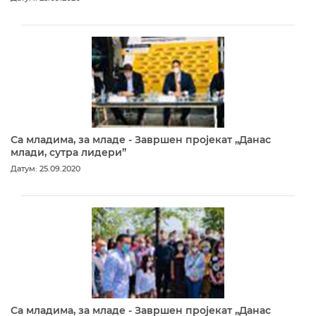
Са младима, за младе - Завршен пројекат „Данас
млади, сутра лидери”
Датум: 25.09.2020
Са младима, за младе - Завршен пројекат „Данас