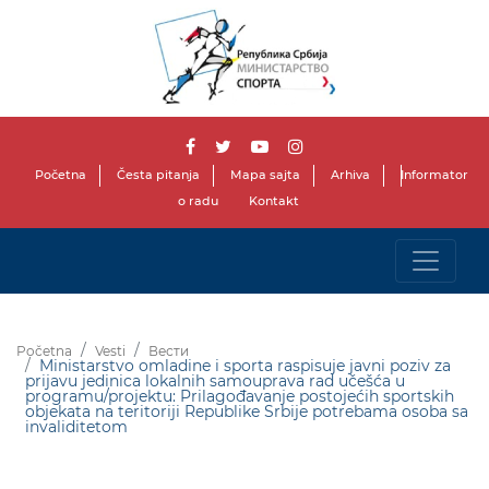
Početna
Česta pitanja
Mapa sajta
Arhiva
Informator
o radu
Kontakt
Početna
Vesti
Вести
Ministarstvo omladine i sporta raspisuje javni poziv za
prijavu jedinica lokalnih samouprava rad učešća u
programu/projektu: Prilagođavanje postojećih sportskih
objekata na teritoriji Republike Srbije potrebama osoba sa
invaliditetom