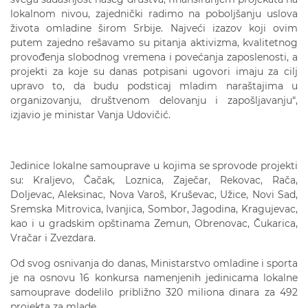
lokalnom nivou, zajednički radimo na poboljšanju uslova
života omladine širom Srbije. Najveći izazov koji ovim
putem zajedno rešavamo su pitanja aktivizma, kvalitetnog
provođenja slobodnog vremena i povećanja zaposlenosti, a
projekti za koje su danas potpisani ugovori imaju za cilj
upravo to, da budu podsticaj mladim naraštajima u
organizovanju, društvenom delovanju i zapošljavanju“,
izjavio je ministar Vanja Udovičić.
Jedinice lokalne samouprave u kojima se sprovode projekti
su: Kraljevo, Čačak, Loznica, Zaječar, Rekovac, Rača,
Doljevac, Aleksinac, Nova Varoš, Kruševac, Užice, Novi Sad,
Sremska Mitrovica, Ivanjica, Sombor, Jagodina, Kragujevac,
kao i u gradskim opštinama Zemun, Obrenovac, Čukarica,
Vračar i Zvezdara.
Od svog osnivanja do danas, Ministarstvo omladine i sporta
je na osnovu 16 konkursa namenjenih jedinicama lokalne
samouprave dodelilo približno 320 miliona dinara za 492
projekta za mlade.