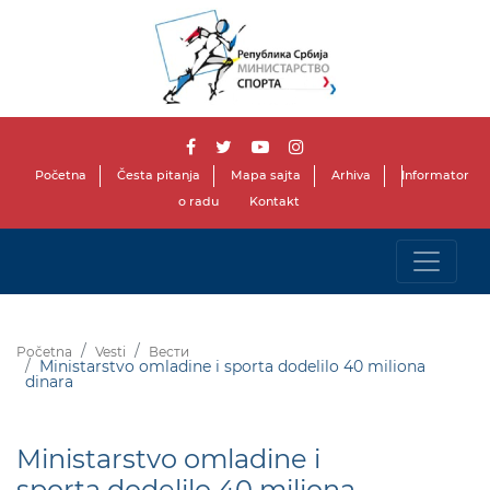
Početna
Česta pitanja
Mapa sajta
Arhiva
Informator
o radu
Kontakt
Početna
Vesti
Вести
Ministarstvo omladine i sporta dodelilo 40 miliona
dinara
Ministarstvo omladine i
sporta dodelilo 40 miliona