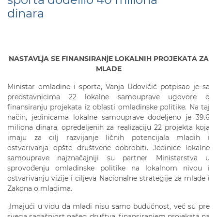
dinara
NASTAVLjA SE FINANSIRANjE LOKALNIH PROJEKATA ZA
MLADE
Ministar omladine i sporta, Vanja Udovičić potpisao je sa
predstavnicima 22 lokalne samouprave ugovore o
finansiranju projekata iz oblasti omladinske politike. Na taj
način, jedinicama lokalne samouprave dodeljeno je 39.6
miliona dinara, opredeljenih za realizaciju 22 projekta koja
imaju za cilj razvijanje ličnih potencijala mladih i
ostvarivanja opšte društvene dobrobiti. Jedinice lokalne
samouprave najznačajniji su partner Ministarstva u
sprovođenju omladinske politike na lokalnom nivou i
ostvarivanju vizije i ciljeva Nacionalne strategije za mlade i
Zakona o mladima.
„Imajući u vidu da mladi nisu samo budućnost, već su pre
svega sadašnjost našeg društva, finansiranjem projekata na