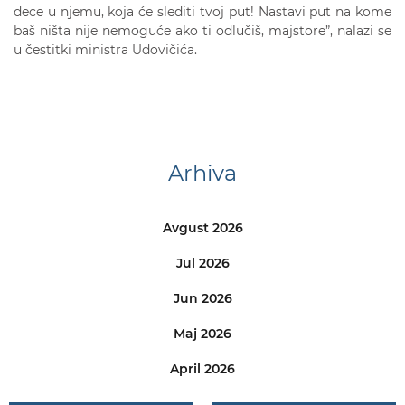
dece u njemu, koja će slediti tvoj put! Nastavi put na kome
baš ništa nije nemoguće ako ti odlučiš, majstore”, nalazi se
u čestitki ministra Udovičića.
Arhiva
Avgust 2026
Jul 2026
Jun 2026
Maj 2026
April 2026