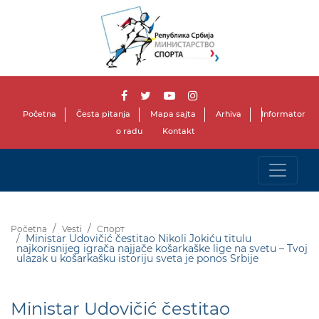
Početna
Česta pitanja
Mapa sajta
Arhiva
Informator
o radu
Kontakt
Početna
Vesti
Спорт
Ministar Udovičić čestitao Nikoli Jokiću titulu
najkorisnijeg igrača najjače košarkaške lige na svetu – Tvoj
ulazak u košarkašku istoriju sveta je ponos Srbije
Ministar Udovičić čestitao