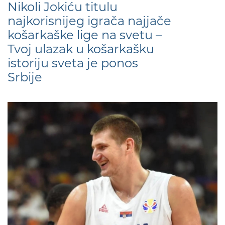
Nikoli Jokiću titulu
najkorisnijeg igrača najjače
košarkaške lige na svetu –
Tvoj ulazak u košarkašku
istoriju sveta je ponos
Srbije