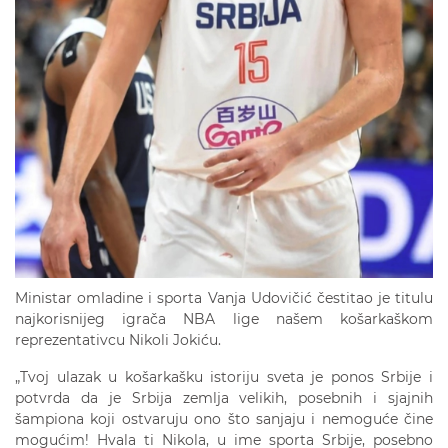
Ministar omladine i sporta Vanja Udovičić čestitao je titulu
najkorisnijeg igrača NBA lige našem košarkaškom
reprezentativcu Nikoli Jokiću.
„Tvoj ulazak u košarkašku istoriju sveta je ponos Srbije i
potvrda da je Srbija zemlja velikih, posebnih i sjajnih
šampiona koji ostvaruju ono što sanjaju i nemoguće čine
mogućim! Hvala ti Nikola, u ime sporta Srbije, posebno