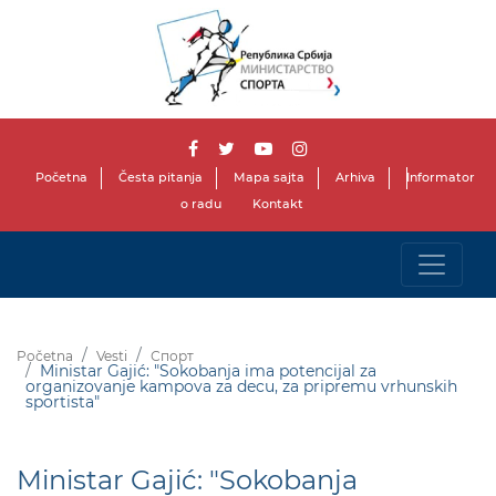
Početna
Česta pitanja
Mapa sajta
Arhiva
Informator
o radu
Kontakt
Početna
Vesti
Спорт
Ministar Gajić: "Sokobanja ima potencijal za
organizovanje kampova za decu, za pripremu vrhunskih
sportista"
Ministar Gajić: "Sokobanja