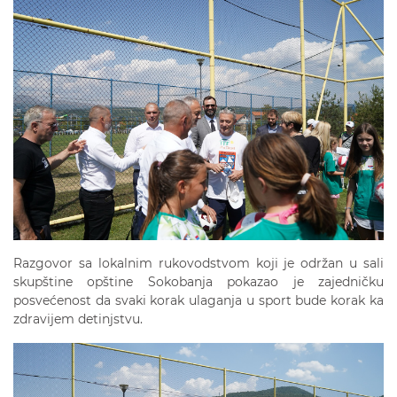
Razgovor sa lokalnim rukovodstvom koji je održan u sali
skupštine opštine Sokobanja pokazao je zajedničku
posvećenost da svaki korak ulaganja u sport bude korak ka
zdravijem detinjstvu.