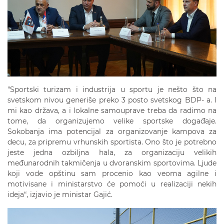
"Sportski turizam i industrija u sportu je nešto što na
svetskom nivou generiše preko 3 posto svetskog BDP- a. I
mi kao država, a i lokalne samouprave treba da radimo na
tome, da organizujemo velike sportske događaje.
Sokobanja ima potencijal za organizovanje kampova za
decu, za pripremu vrhunskih sportista. Ono što je potrebno
jeste jedna ozbiljna hala, za organizaciju velikih
međunarodnih takmičenja u dvoranskim sportovima. Ljude
koji vode opštinu sam procenio kao veoma agilne i
motivisane i ministarstvo će pomoći u realizaciji nekih
ideja“, izjavio je ministar Gajić.