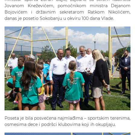
Jovanom Kneževićem, pomoćnikom ministra Dejanom
Bojovićem i državnim sekretarom Ratkom Nikolićem,
danas je posetio Sokobanju u okviru 100 dana Vlade.
Poseta je bila posvećena najmlađima – sportskim terenima,
osmesima dece i podršci klubovima koji ih okupljaju.