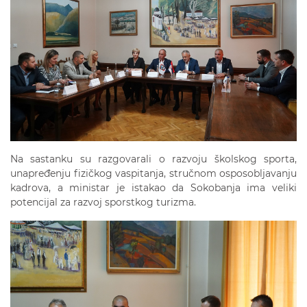
Na sastanku su razgovarali o razvoju školskog sporta,
unapređenju fizičkog vaspitanja, stručnom osposobljavanju
kadrova, a ministar je istakao da Sokobanja ima veliki
potencijal za razvoj sporstkog turizma.