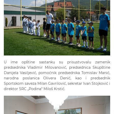
U ime opštine sastanku su prisustvovalu zamenik
predsednika Vladimir Milovanović, predsednica Skupštine
Danijela Vasiljević, pomoćnik predsednika Tomislav Manić,
narodna poslanica Olivera Denić, kao i predsednik
Sportskom saveza Milan Gavrilović, sekretar Ivan Stojković i
direktor SRC „Podina“ Miloš Krstić.