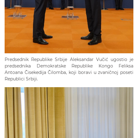
Predsednik Republike Srbije Aleksandar Vučić ugostio je
predsednika Demokratske Republike Kongo Feliksa
Antoana Čisekedija Čilomba, koji boravi u zvaničnoj poseti
Republici Srbiji.