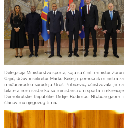
Delegacija Ministarstva sporta, koju su činili ministar Zoran
Gajić, državni sekretar Marko Kešelj i pomoćnik ministra za
međunarodnu saradnju Uroš Pribićević, učestvovala je na
bilateralnom sastanku sa ministarstrom sporta i rekreacije
Demokratske Republike Didije Budimbu Ntubuangaom i
članovima njegovog tima.