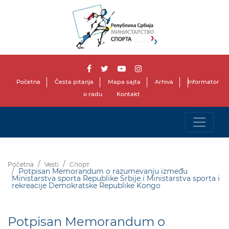
Početna
Česta pitanja
Mapa sajta
Arhiva
Informator
o radu
Kontakt
Početna
Vesti
Спорт
Potpisan Memorandum o razumevanju između
Ministarstva sporta Republike Srbije i Ministarstva sporta i
rekreacije Demokratske Republike Kongo
Potpisan Memorandum o